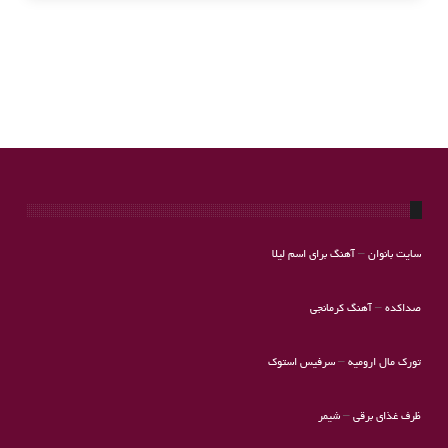
سایت بانوان
–
آهنگ برای اسم لیلا
صداکده
–
آهنگ کرمانجی
تورک مال ارومیه
–
سرفیس استوک
ظرف غذای برقی
–
شیمر