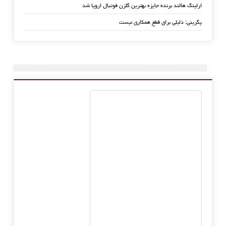
ارلینگ هالند برنده جایزه بهترین گلزن فوتبال اروپا شد
پگرینی: دلیلی برای قطع همکاری نیست