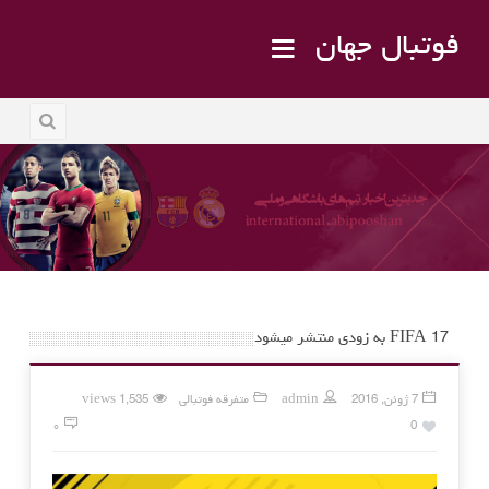
فوتبال جهان
FIFA 17 به زودی منتشر میشود
7 ژوئن, 2016
admin
متفرقه فوتبالی
1,535 views
۰
0