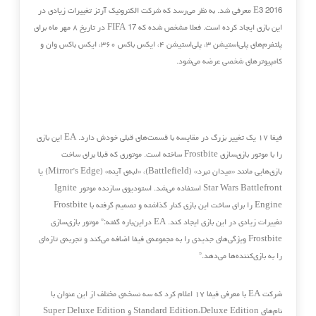
E3 2016 معرفی شد. به نظر می‌رسد که شرکت الکترونیک آرتز تغییرات زیادی در
این بازی ایجاد کرده است. فعلا مشخص شده که FIFA 17 در تاریخ ۸ مهر ماه برای
پلتفرم‌های پلی‌استیشن ۳، پلی‌استیشن ۴، ایکس باکس ۳۶۰، ایکس باکس وان و
کامپیوترهای شخصی عرضه می‌شود.
فیفا ۱۷ یک تغییر بزرگ در مقایسه با قسمت‌های قبلی خودش دارد. EA این بازی
را با موتور بازی‌سازی Frostbite ساخته است. موتوری که قبلا برای ساخت
بازی‌هایی مانند «میدان نبرد» (Battlefield)، «لبه‌ی آینه» (Mirror’s Edge) یا
Star Wars Battlefront استفاده می‌شد. استودیوی سازنده موتور Ignite
Engine را برای ساخت این بازی کنار گذاشته و تصمیم گرفته با Frostbite
تغییرات زیادی در این بازی ایجاد کند. EA دراین‌باره گفته:” موتور بازی‌سازی
Frostbite ویژگی‌های جدیدی را به مجموعه‌ی فیفا اضافه می‌کند و تجربه‌ی تازه‌ای
را به بازی‌کننده‌ها می‌دهد.”
شرکت EA با معرفی فیفا ۱۷ اعلام کرد که سه نسخه‌ی مختلف از این عنوان با
نام‌های Standard Edition،‌Deluxe Edition و Super Deluxe Edition