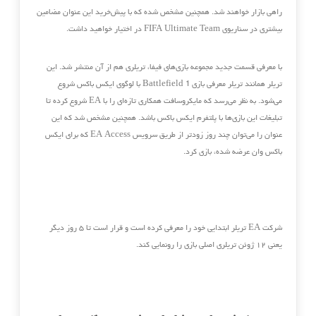
راهی بازار خواهند شد. همچنین مشخص شده که با پیش‌خرید این عنوان مضامین
بیشتری در سناریوی FIFA Ultimate Team در اختیار خواهید داشت.
با معرفی قسمت جدید مجموعه بازی‌های فیفا، تریلری هم از آن منتشر شد. این
تریلر همانند تریلر معرفی بازی Battlefield 1 با لوگوی ایکس باکس شروع
می‌شود. به نظر می‌رسد که مایکروسافت همکاری تازه‌ای را با EA شروع کرده تا
تبلیغات این بازی‌ها با پلتفرم ایکس باکس باشد. همچنین مشخص شد که این
عنوان را می‌توان چند روز زودتر از طریق سرویس EA Access که برای ایکس
باکس وان عرضه شده، بازی کرد.
شرکت EA تریلر ابتدایی خود را معرفی کرده است و قرار است تا ۵ روز دیگر
یعنی ۱۲ ژوئن تریلری اصلی بازی را رونمایی کند.