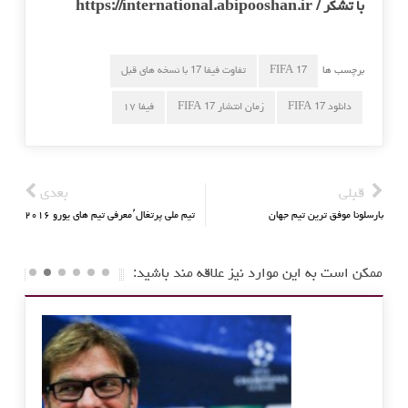
با تشکر / https://international.abipooshan.ir
برچسب ها
FIFA 17
تفاوت فیفا 17 با نسخه های قبل
دانلود FIFA 17
زمان انتشار FIFA 17
فیفا ۱۷
قبلی
بعدی
بارسلونا موفق ترین تیم جهان
تیم ملی پرتغال٬معرفی تیم های یورو ۲۰۱۶
ممکن است به این موارد نیز علاقه مند باشید: