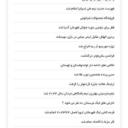
فهرست جدید تیم ملی اسپانیا اعلام شد
فروشگاه محصولات شیائومی
قطر برای دومین دوره متوالی قهرمان آسیا شد
برتری الهلال مقابل اینتر میامی در بازی دوستانه
ژوزه مورینیو از رم اخراج شد
فرانتس بکن‌باوئر درگذشت
ناکامی های ادامه دار لواندوفسکی و لهستان
مسی برنده هشتمین توپ طلا شد
ارلینگ هالند جایزه گردمولر را گرفت
منچسترسیتی بهترین تیم باشگاهی مردان سال ۲۰۲۳ شد
خارجی های لیگ عربستان ده نفر می شود ؟
قرعه کشی لیگ قهرمانان اروپا فصل ۲۰۲۳/۲۴ انجام شد
کار بنزما با الاتحاد تمام شد