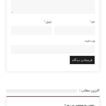
نام
*
ایمیل
*
وب‌ سایت
آخرین مطالب :
راموس به یوونتوس می رود ؟