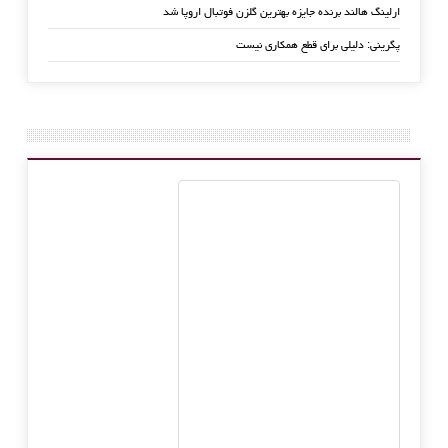
ارلینگ هالند برنده جایزه بهترین گلزن فوتبال اروپا شد
پگرینی: دلیلی برای قطع همکاری نیست