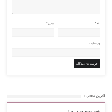
نام
*
ایمیل
*
وب‌ سایت
آخرین مطالب :
راموس به یوونتوس می رود ؟