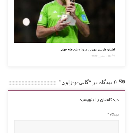
از سرمربی گری کرواسی برکنار شد
املیانو مارتیتز بهترین دروازه با
18 دسامبر, 2022
0 دیدگاه در “گابی-و-ژاوی”
دیدگاهتان را بنویسید
دیدگاه
*