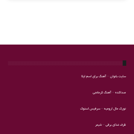
سایت بانوان
–
آهنگ برای اسم لیلا
صداکده
–
آهنگ کرمانجی
تورک مال ارومیه
–
سرفیس استوک
ظرف غذای برقی
–
شیمر