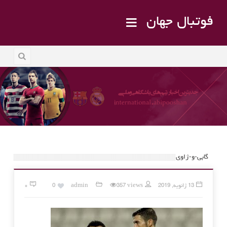
فوتبال جهان
گابی-و-ژاوی
13 ژانویه, 2019
357 views
admin
0
۰