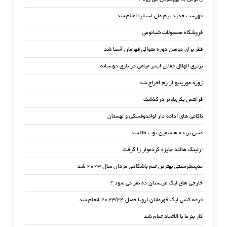
فهرست جدید تیم ملی اسپانیا اعلام شد
فروشگاه محصولات شیائومی
قطر برای دومین دوره متوالی قهرمان آسیا شد
برتری الهلال مقابل اینتر میامی در بازی دوستانه
ژوزه مورینیو از رم اخراج شد
فرانتس بکن‌باوئر درگذشت
ناکامی های ادامه دار لواندوفسکی و لهستان
مسی برنده هشتمین توپ طلا شد
ارلینگ هالند جایزه گردمولر را گرفت
منچسترسیتی بهترین تیم باشگاهی مردان سال ۲۰۲۳ شد
خارجی های لیگ عربستان ده نفر می شود ؟
قرعه کشی لیگ قهرمانان اروپا فصل ۲۰۲۳/۲۴ انجام شد
کار بنزما با الاتحاد تمام شد