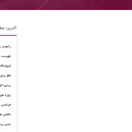
آخرین مطا
راموس به
فهرست جد
فروشگاه
قطر برای
برتری اله
ژوزه مور
فرانتس ب
ناکامی ه
مسی برن