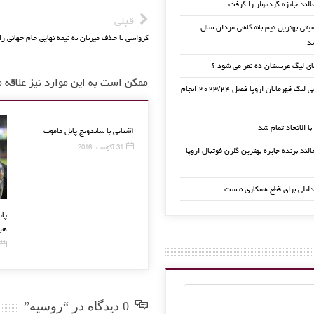
الند جایزه گردمولر را گرفت
قبلی
تی بهترین تیم باشگاهی مردان سال
کرواسی با حذف میزبان به نیمه نهایی جام جهانی را
ی لیگ عربستان ده نفر می شود ؟
ممکن است به این موارد نیز علاقه م
قرعه کشی لیگ قهرمانان اروپا فصل ۲۰۲۳/۲۴ انجام
 با الاتحاد تمام شد
آشنایی با س
31 آگوست, 2016
لند برنده جایزه بهترین گلزن فوتبال اروپا
دلیلی برای قطع همکاری نیست
کاسل
کامبک فوق العاده بلژیک برابر ژاپن و
رونالدو :رویای دریبل ۱۱ بازیکن رو
صعود به یک چهارم نهایی
دارم
3 جولای, 2018
5 مارس, 2016
0 دیدگاه در “روسیه”