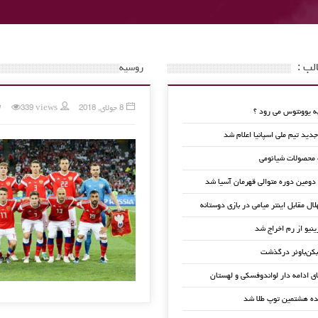
لب :
روسیه
8 جولای, 2018
339 views
 یوونتوس می رود ؟
ید تیم ملی اسپانیا اعلام شد
 محصولات شیائومی
 دومین دوره متوالی قهرمان آسیا شد
لال مقابل اینتر میامی در بازی دوستانه
ینیو از رم اخراج شد
کن‌باوئر درگذشت
ای ادامه دار لواندوفسکی و لهستان
ده هشتمین توپ طلا شد