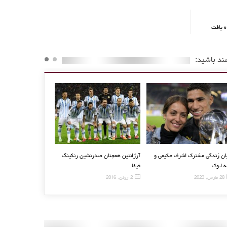
ه یافت
ند باشید:
اندویچ پانل ماموت
پایان زندگی مشترک اشرف حکیمی و
آرژانتین همچنان صدرنشین رنک
هبه ابوک
فیفا
28 مارس, 2023
2 ژوئن, 2016