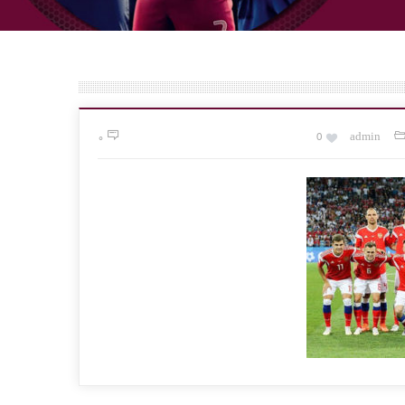
۰
0
admin