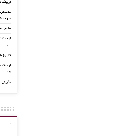
ارلینگ ه
منچسترسی
۲۰۲۳ شد
خارجی ها
شد
کار بنزما
ارلینگ ها
شد
پگرینی: 
مصدومیت نبیل فکیر بر دعوای نیو
و منجستر پایان داد
28 فوریه, 2023