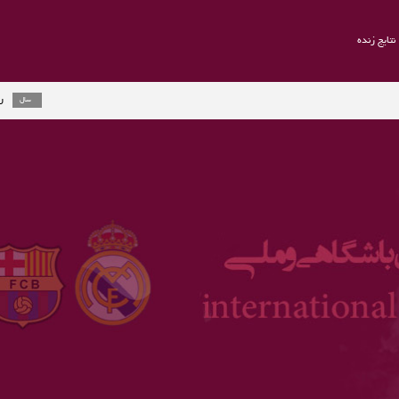
نتایج زنده
راموس به یوون
2 سال
ارلینگ هالند ج
3 سال