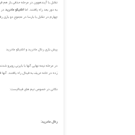
تقابل با آیندهوون در مرحله حذفی باز هم قرع
به دور بعد راه یافتند. اما
اتلتیکو مادرید
در د
چهارم در تقابل با بارسا در مجموع دو بازی رفت و برگشت با ن
پیش بازی رئال مادرید و اتلتیکو مادرید
در مرحله نیمه نهایی آنها با بایرنی روبرو شد
زده در خانه حریف به فینال راه یافتند. آنها
نکاتی در خصوص تیم های فینالیست:
رئال مادرید: