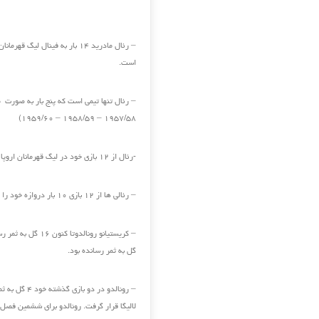
است.
۱۹۵۷/۵۸ – ۱۹۵۸/۵۹ – ۱۹۵۹/۶۰)
-رئال از ۱۲ بازی خود در لیگ قهرمانان اروپا به ۹ پیروزی، ۲ تساوی و یک شکست رسیده است.
– رئالی ها از ۱۲ بازی ۱۰ بار دروازه خود را بسته نگه داشته اند و در رقابت های امسال ۵ گل از دو تیم دریافت کرده اند.
گل به ثمر رسانده بود.
لالیگا قرار گرفت. رونالدو برای ششمین فصل متوالی است که