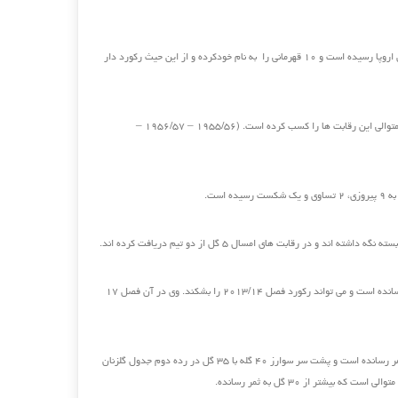
– رئال مادرید ۱۴ بار به فینال لیگ قهرمانان اروپا رسیده است و ۱۰ قهرمانی را به نام خودکرده و از این حیث رکورد دار
– رئال تنها تیمی است که پنج بار به صورت متوالی این رقابت ها را کسب کرده است. (۱۹۵۵/۵۶ – ۱۹۵۶/۵۷ –
– کریستیانو رونالدوتا کنون ۱۶ گل به ثمر رسانده است و می تواند رکورد فصل ۲۰۱۳/۱۴ را بشکند. وی در آن فصل ۱۷
– رونالدو در دو بازی گذشته خود ۴ گل به ثمر رسانده است و پشت سر سوارز ۴۰ گله با ۳۵ گل در رده دوم جدول گلزنان
 بیشتر از ۳۰ گل به ثمر رسانده.