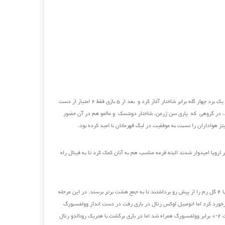
رئال تیم اول شهر مادرید لیگ قهرمانان را با یک برد چهار گله برابر شاختار آغاز کرد و بعد از ۵ بازی فقط ۲ امتیاز از دست
یرد، در گروهی که پاری سن ژرمن، شاختار دونتسک و مالمو هم در آن حضور
نیتز هواداران را نسبت به موفقیت در لیگ قهرمانان نا امید کرده بود.
اروپا امیدوار شدند البته قرعه مناسب هم به آنان کمک کرد تا به فینال راه
رئالی ها در مجموع در دیدار رفت و برگشت با ۴ گل رم را از پیش رو برداشتند تا به جمع هشت برتر برسند. در این مرحله
رخورد کرد اما اتومبیل لوکس رئال در بازی رفت در دست انداز وولفسبورگ
گرفتار شد بازی همراه با غرور این تیم با باخت ۲-۰ برابر وولفسبورگ همراه شد اما در بازی برگشت با هتریک رونالدو رئال