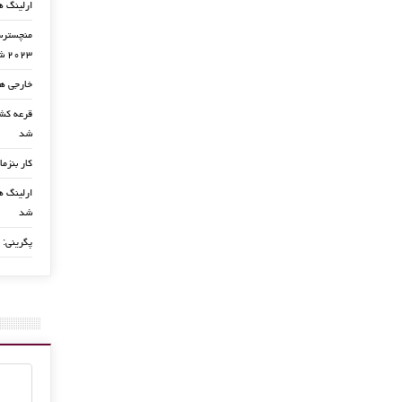
ارلینگ ه
منچسترسی
۲۰۲۳ شد
خارجی ها
شد
کار بنزما
ارلینگ ها
شد
پگرینی: 