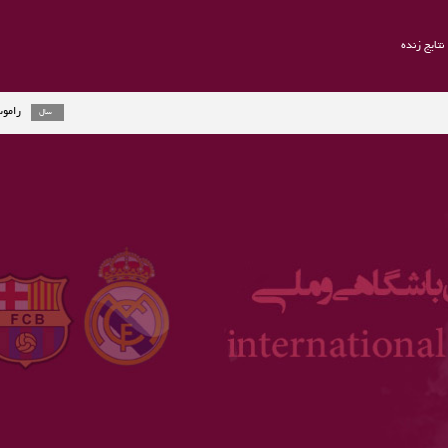
نتایج زنده
راموس به یوونتوس می رود 
2 سال
ارلینگ هالند جایزه گردمولر
3 سال