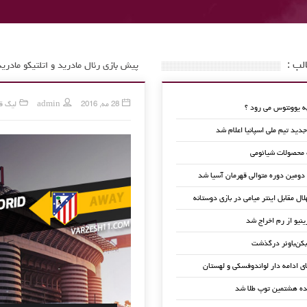
لب :
پیش بازی رئال مادرید و اتلتیکو مادرید
28 مه, 2016
admin
لیگ قه
 یوونتوس می رود ؟
ید تیم ملی اسپانیا اعلام شد
 محصولات شیائومی
 دومین دوره متوالی قهرمان آسیا شد
لال مقابل اینتر میامی در بازی دوستانه
ینیو از رم اخراج شد
کن‌باوئر درگذشت
ای ادامه دار لواندوفسکی و لهستان
ده هشتمین توپ طلا شد