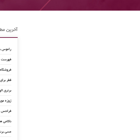
آخرین مطا
راموس به
فهرست جد
فروشگاه
قطر برای
برتری اله
ژوزه مور
فرانتس ب
ناکامی ه
مسی برن