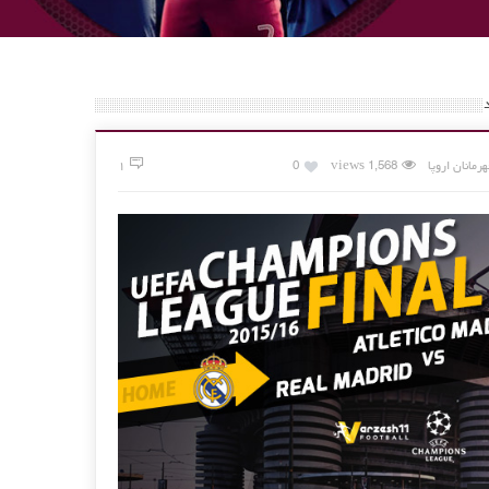
رمانان اروپا
1,568 views
0
۱