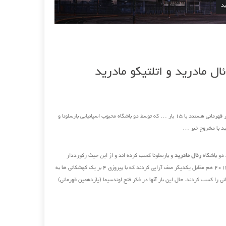
ید
ل مادرید و اتلتیکو مادرید
گزارش میدهد : اسپانیا رکوردار قهرمانی هستند با ۱۵ بار … که توسط دو باشگاه محبوب اسپانیایی بارسلونا و
ید با مشروح خبر …
رئال مادرید
و بارسلونا کسب کرده اند و از این حیث رکورددار
هستند. این دو تیم در فینال لیسبون سال ۲۰۱۴ هم مقابل یکدیگر صف آرایی کردند که با پیروزی ۴ بر یک کهشکانی ها به
نی را کسب کردند. حال این بار آنها در فکر فتح اوندسیما (یازدهمین قهرمانی)