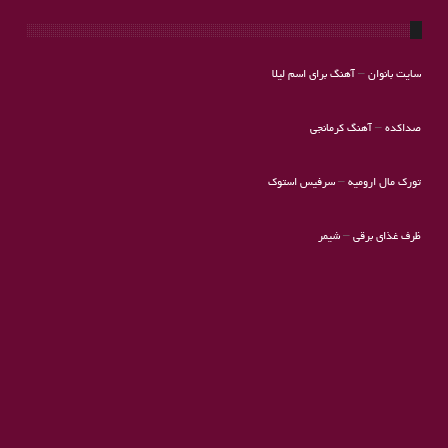
سایت بانوان
–
آهنگ برای اسم لیلا
صداکده
–
آهنگ کرمانجی
تورک مال ارومیه
–
سرفیس استوک
ظرف غذای برقی
–
شیمر