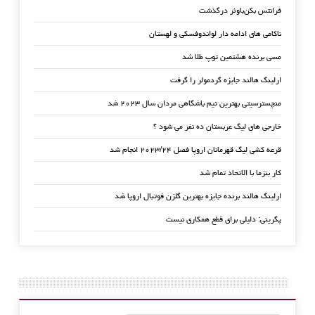
فرانتس بکن‌باوئر درگذشت
ناکامی های ادامه دار لواندوفسکی و لهستان
مسی برنده هشتمین توپ طلا شد
ارلینگ هالند جایزه گردمولر را گرفت
منچسترسیتی بهترین تیم باشگاهی مردان سال ۲۰۲۳ شد
خارجی های لیگ عربستان ده نفر می شود ؟
قرعه کشی لیگ قهرمانان اروپا فصل ۲۰۲۳/۲۴ انجام شد
کار بنزما با الاتحاد تمام شد
ارلینگ هالند برنده جایزه بهترین گلزن فوتبال اروپا شد
پگرینی: دلیلی برای قطع همکاری نیست