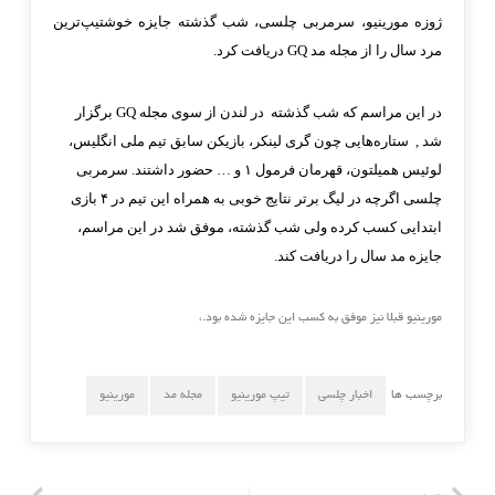
ژوزه مورینیو، سرمربی چلسی، شب گذشته جایزه خوشتیپ‌ترین
مرد سال را از مجله مد GQ دریافت کرد.
در این مراسم که شب گذشته در لندن از سوی مجله GQ برگزار
شد , ستاره‌هایی چون گری لینکر، بازیکن سابق تیم ملی انگلیس،
لوئیس همیلتون، قهرمان فرمول ۱ و … حضور داشتند. سرمربی
چلسی اگرچه در لیگ برتر نتایج خوبی به همراه این تیم در ۴ بازی
ابتدایی کسب کرده ولی شب گذشته، موفق شد در این مراسم،
جایزه مد سال را دریافت کند.
مورینیو قبلا نیز موفق به کسب این جایزه شده بود.،
برچسب ها
اخبار چلسی
تیپ مورینیو
مجله مد
مورینیو