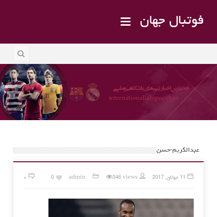
فوتبال جهان
عبدالکریم-حسن
11 جولای, 2017
346 views
admin
0
۰