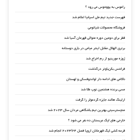
راموس به یوونتوس می رود ؟
فهرست جدید تیم ملی اسپانیا اعلام شد
فروشگاه محصولات شیائومی
قطر برای دومین دوره متوالی قهرمان آسیا شد
برتری الهلال مقابل اینتر میامی در بازی دوستانه
ژوزه مورینیو از رم اخراج شد
فرانتس بکن‌باوئر درگذشت
ناکامی های ادامه دار لواندوفسکی و لهستان
مسی برنده هشتمین توپ طلا شد
ارلینگ هالند جایزه گردمولر را گرفت
منچسترسیتی بهترین تیم باشگاهی مردان سال ۲۰۲۳ شد
خارجی های لیگ عربستان ده نفر می شود ؟
قرعه کشی لیگ قهرمانان اروپا فصل ۲۰۲۳/۲۴ انجام شد