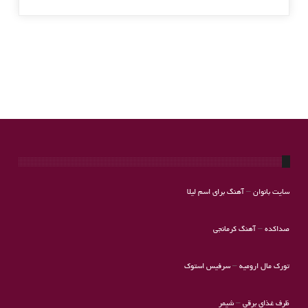
سایت بانوان
–
آهنگ برای اسم لیلا
صداکده
–
آهنگ کرمانجی
تورک مال ارومیه
–
سرفیس استوک
ظرف غذای برقی
–
شیمر