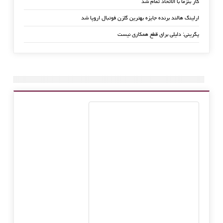
کار بنزما با الاتحاد تمام شد
ارلینگ هالند برنده جایزه بهترین گلزن فوتبال اروپا شد
پگرینی: دلیلی برای قطع همکاری نیست