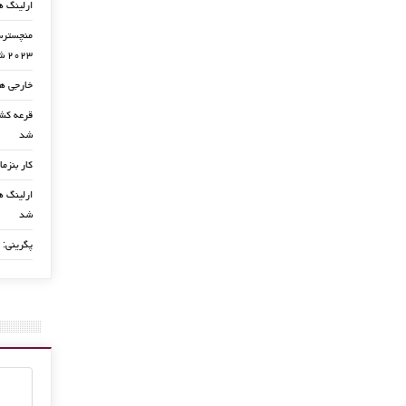
ارلینگ ه
منچسترسی
۲۰۲۳ شد
خارجی ها
شد
کار بنزما
ارلینگ ها
شد
پگرینی: 
تساوی ایتالیا و رومانی در دی
دوستانه
18 نوامبر, 2015