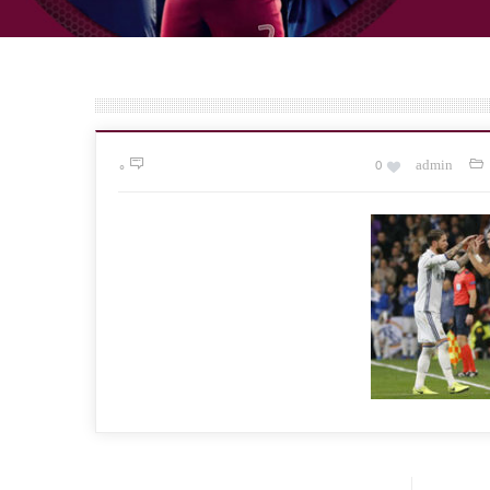
۰
0
admin