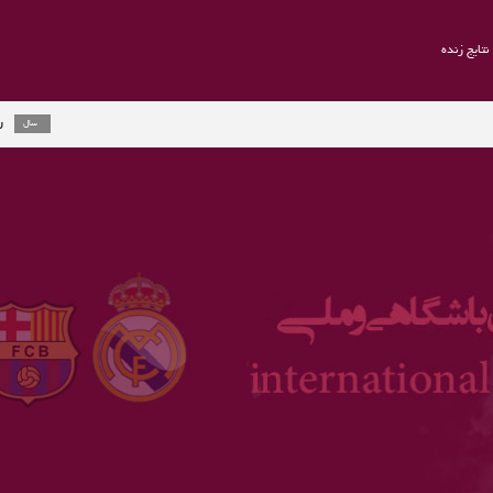
نتایج زنده
راموس به یوونتو
2 سال
ارلینگ هالند جای
3 سال