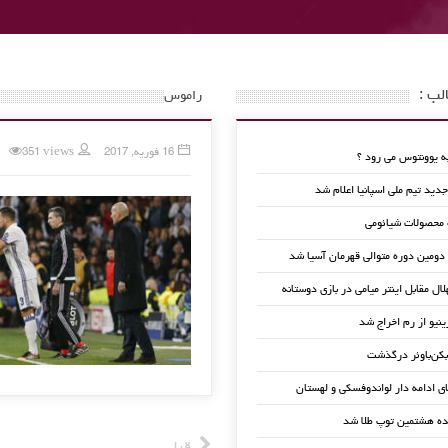
لب :
راموس
16 فوریه, 2017
351 views
 یوونتوس می رود ؟
ید تیم ملی اسپانیا اعلام شد
 محصولات شیائومی
 دومین دوره متوالی قهرمان آسیا شد
لال مقابل اینتر میامی در بازی دوستانه
ینیو از رم اخراج شد
کن‌باوئر درگذشت
ای ادامه دار لواندوفسکی و لهستان
ده هشتمین توپ طلا شد