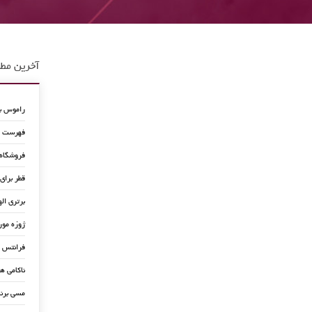
آخرین مطا
راموس به
فهرست جد
فروشگاه
قطر برای
برتری اله
ژوزه مور
فرانتس ب
ناکامی ه
مسی برن