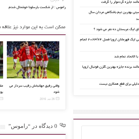
قبلی
الند جایزه گردمولر را گرفت
راموس : از شکست بارسلونا خوشحال شدم
تی بهترین تیم باشگاهی مردان سال
ممکن است به این موارد نیز علاقه م
ی لیگ عربستان ده نفر می شود ؟
قرعه کشی لیگ قهرمانان اروپا فصل ۲۰۲۳/۲۴ انجام
 با الاتحاد تمام شد
لند برنده جایزه بهترین گلزن فوتبال اروپا
دلیلی برای قطع همکاری نیست
داری
مورینیو خوشتیپ ترین مرد سال
کفش جدید رونالدو رونمایی شد
وقتی ر
انگلیس شد
شود
26 اکتبر, 2015
9 سپتامبر, 2015
26 مه, 2016
0 دیدگاه در “راموس”