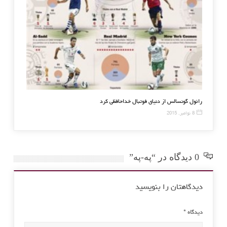
رائول گونسالس از دنیای فوتبال خداحافظی کرد
تیم متخب 
8 نوامبر, 2015
8 ژانویه, 2016
0 دیدگاه در “په-په”
دیدگاهتان را بنویسید
دیدگاه
*