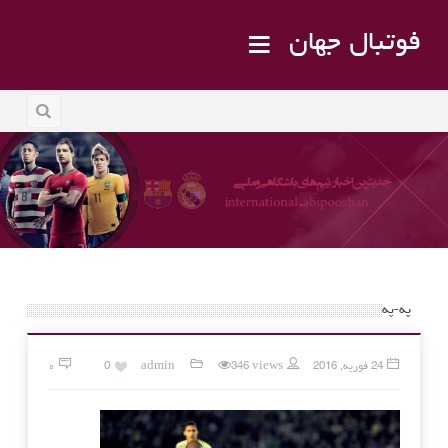
فوتبال جهان
په-په
24 فوریه, 2016
346 views
admin
0
۰