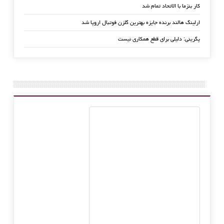
کار بنزما با الاتحاد تمام شد
ارلینگ هالند برنده جایزه بهترین گلزن فوتبال اروپا شد
پگرینی: دلیلی برای قطع همکاری نیست