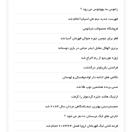
راموس به یوونتوس می رود ؟
فهرست جدید تیم ملی اسپانیا اعلام شد
فروشگاه محصولات شیائومی
قطر برای دومین دوره متوالی قهرمان آسیا شد
برتری الهلال مقابل اینتر میامی در بازی دوستانه
ژوزه مورینیو از رم اخراج شد
فرانتس بکن‌باوئر درگذشت
ناکامی های ادامه دار لواندوفسکی و لهستان
مسی برنده هشتمین توپ طلا شد
ارلینگ هالند جایزه گردمولر را گرفت
منچسترسیتی بهترین تیم باشگاهی مردان سال ۲۰۲۳ شد
خارجی های لیگ عربستان ده نفر می شود ؟
قرعه کشی لیگ قهرمانان اروپا فصل ۲۰۲۳/۲۴ انجام شد