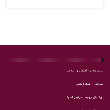
سایت بانوان
–
آهنگ برای اسم لیلا
صداکده
–
آهنگ کرمانجی
تورک مال ارومیه
–
سرفیس استوک