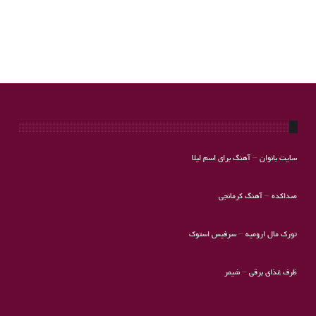
سایت بانوان
–
آهنگ برای اسم لیلا
صداکده
–
آهنگ کرمانجی
تورک مال ارومیه
–
سرفیس استوک
ظرف غذای برقی
–
شیمر