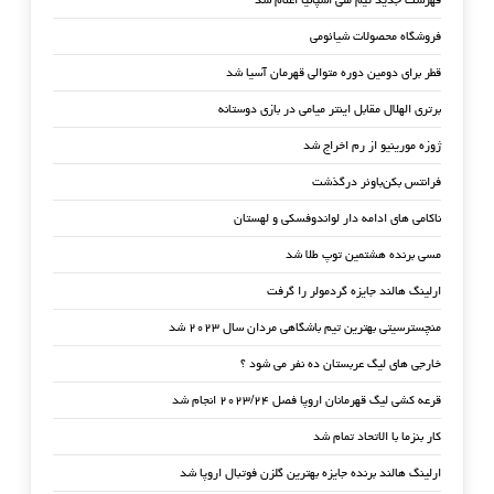
فهرست جدید تیم ملی اسپانیا اعلام شد
فروشگاه محصولات شیائومی
قطر برای دومین دوره متوالی قهرمان آسیا شد
برتری الهلال مقابل اینتر میامی در بازی دوستانه
ژوزه مورینیو از رم اخراج شد
فرانتس بکن‌باوئر درگذشت
ناکامی های ادامه دار لواندوفسکی و لهستان
مسی برنده هشتمین توپ طلا شد
ارلینگ هالند جایزه گردمولر را گرفت
منچسترسیتی بهترین تیم باشگاهی مردان سال ۲۰۲۳ شد
خارجی های لیگ عربستان ده نفر می شود ؟
قرعه کشی لیگ قهرمانان اروپا فصل ۲۰۲۳/۲۴ انجام شد
کار بنزما با الاتحاد تمام شد
ارلینگ هالند برنده جایزه بهترین گلزن فوتبال اروپا شد