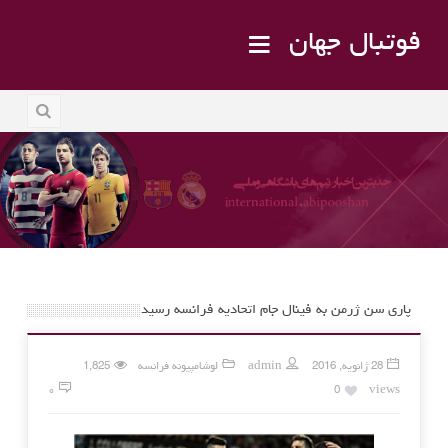
فوتبال جهان
پاری سن ژرمن به فینال جام اتحادیه فرانسه رسید
28 ژانویه, 2016
admin
لوشامپیونه فرانسه
1,825
۰
0
views