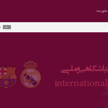
نتایج زنده
راموس به یوون
2 سال
ارلینگ هالند جا
3 سال