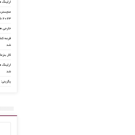
ارلینگ ه
منچسترسی
۲۰۲۳ شد
خارجی ها
شد
کار بنزما
ارلینگ ها
شد
پگرینی: 
رونالدو :رویای دریبل ۱۱ ب
دارم