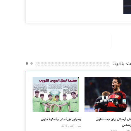
ند باشید:
 دیدار دوستانه مقابل
تلاش آرسنال برای جذب خاویر
رسوایی بزرگ در لیگ کره جنوبی
به پیروزی رسید
هرناندس
1 اکتبر, 2016