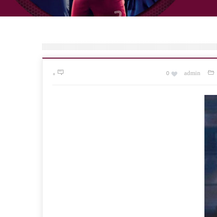
۰
0
admin