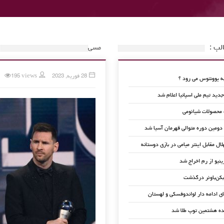
لب :
مسی
28 فوریه, 2023
195 views
 یوونتوس می رود ؟
ید تیم ملی اسپانیا اعلام شد
 محصولات شیائومی
 دومین دوره متوالی قهرمان آسیا شد
لال مقابل اینتر میامی در بازی دوستانه
ینیو از رم اخراج شد
کن‌باوئر درگذشت
ای ادامه دار لواندوفسکی و لهستان
ده هشتمین توپ طلا شد