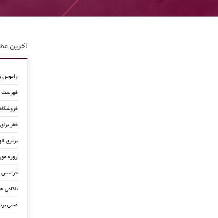
آخرین مطا
راموس به
فهرست جد
فروشگاه
قطر برای
برتری اله
ژوزه مور
فرانتس ب
ناکامی ه
مسی برن