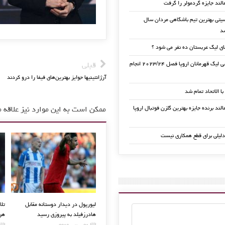
الند جایزه گردمولر را گرفت
تی بهترین تیم باشگاهی مردان سال
ی لیگ عربستان ده نفر می شود ؟
قرعه کشی لیگ قهرمانان اروپا فصل ۲۰۲۳/۲۴ انجام
قبلی
آرژانتینیها جوایز بهترین‌های فیفا را درو کردند
 با الاتحاد تمام شد
لند برنده جایزه بهترین گلزن فوتبال اروپا
ممکن است به این موارد نیز علاقه م
دلیلی برای قطع همکاری نیست
ازیکن رو
رونی بهترین گلزن تاریخ تیم ملی
راموس به یوونتوس می رود ؟
لیورپول در
انگلیس شد
هادرزفیلد 
4 اکتبر, 2024