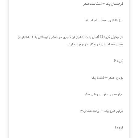
گرجستان یک – اسکاتلند صفر
جبل الطارق صفر – ایرلند ۴
در جدول گروه D آلمان با ۱۶ امتیاز از ۷ بازی در صدر و لهستان با ۱۴ امتیاز از
همین تعداد بازی در مکان دوم قرار دارد.
گروه F
یونان صفر – فنلاند یک
مجارستان صفر – رومانی صفر
جزایر فارو یک – ایرلند شمالی ۳
گروه I