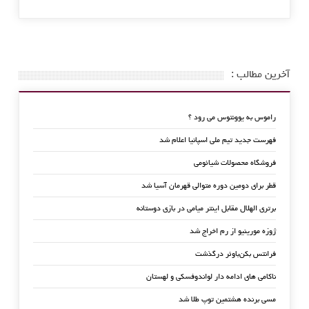
آخرین مطالب :
راموس به یوونتوس می رود ؟
فهرست جدید تیم ملی اسپانیا اعلام شد
فروشگاه محصولات شیائومی
قطر برای دومین دوره متوالی قهرمان آسیا شد
برتری الهلال مقابل اینتر میامی در بازی دوستانه
ژوزه مورینیو از رم اخراج شد
فرانتس بکن‌باوئر درگذشت
ناکامی های ادامه دار لواندوفسکی و لهستان
مسی برنده هشتمین توپ طلا شد