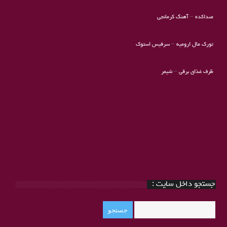
صداکده
–
آهنگ کرمانجی
تورک مال ارومیه
–
سرفیس استوک
ظرف غذای برقی
–
شیمر
جستجو داخل سایت :