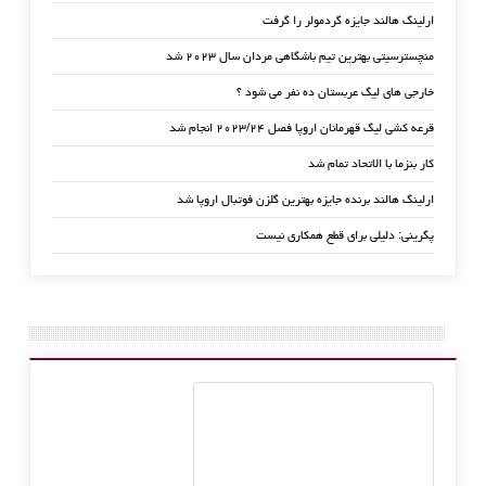
ارلینگ هالند جایزه گردمولر را گرفت
منچسترسیتی بهترین تیم باشگاهی مردان سال ۲۰۲۳ شد
خارجی های لیگ عربستان ده نفر می شود ؟
قرعه کشی لیگ قهرمانان اروپا فصل ۲۰۲۳/۲۴ انجام شد
کار بنزما با الاتحاد تمام شد
ارلینگ هالند برنده جایزه بهترین گلزن فوتبال اروپا شد
پگرینی: دلیلی برای قطع همکاری نیست