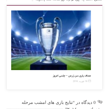
ویس کین جوانترین بازیکن سری آ
مصاف پاری سن ژرمن 
20 نوامبر, 2016
16 فوریه, 2016
0 دیدگاه در “نتایج بازی های امشب مرحله