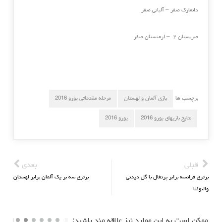
دانمارک صفر – آلبانی صفر
صربستان ۲ – ارمنستان صفر
برچسب ها
بازی آلمان و لهستان
مرحله مقدماتی یورو 2016
نتایج بازیهای یورو 2016
یورو 2016
قبلی
بعدی
برتری فرانسه برابر پرتغال با گل دیدنی
برتری سه بر یک آلمان برابر لهستان
والبوئنا
ممکن است به این موارد نیز علاقه مند باشید: