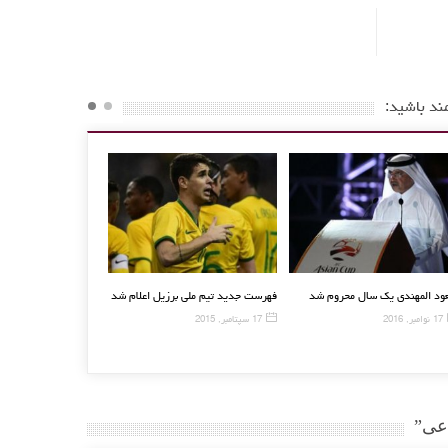
ند باشید:
زردی نوزاد
سعود المهندی یک سال محروم شد
فهرست جدید تیم ملی برزیل اعلا
17 نوامبر, 2016
17 سپتامبر, 2015