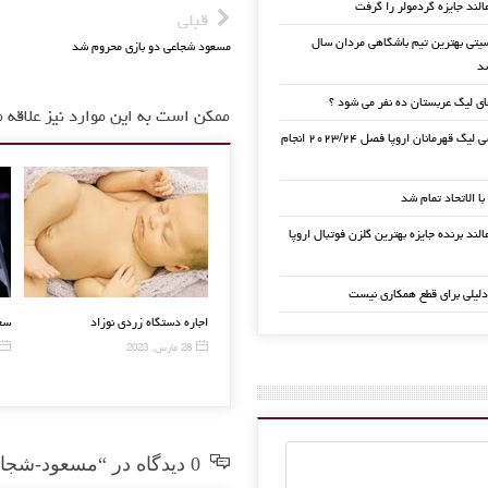
الند جایزه گردمولر را گرفت
قبلی
تی بهترین تیم باشگاهی مردان سال
مسعود شجاعی دو بازی محروم شد
ی لیگ عربستان ده نفر می شود ؟
ممکن است به این موارد نیز علاقه م
قرعه کشی لیگ قهرمانان اروپا فصل ۲۰۲۳/۲۴ انجام
 با الاتحاد تمام شد
لند برنده جایزه بهترین گلزن فوتبال اروپا
دلیلی برای قطع همکاری نیست
تساوی برزیل و اروگوئه در دیداری
پرزبا زین الدین زیدان جلسه اضطراری
اجاره دستگاه 
دوستانه
برگذار کرد
28 مارس, 2023
26 مارس, 2016
28 فوریه, 2016
0 دیدگاه در “مسعود-شجاعی”