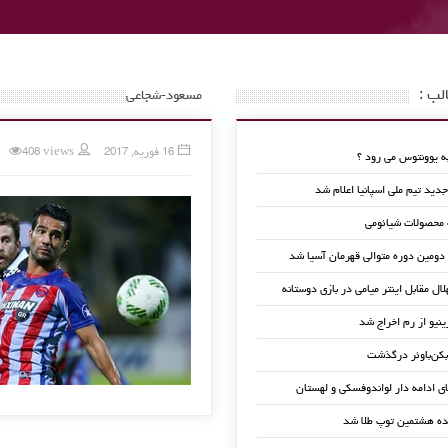
لب :
مسعود-شجاعی
16 فوریه, 2017
408 views
 یوونتوس می رود ؟
ید تیم ملی اسپانیا اعلام شد
 محصولات شیائومی
 دومین دوره متوالی قهرمان آسیا شد
لال مقابل اینتر میامی در بازی دوستانه
ینیو از رم اخراج شد
کن‌باوئر درگذشت
ای ادامه دار لواندوفسکی و لهستان
ده هشتمین توپ طلا شد