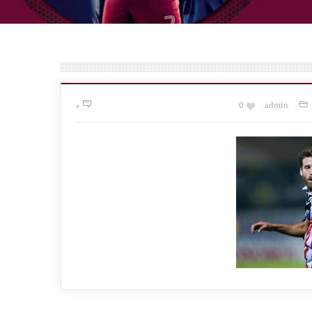
۰
0
admin