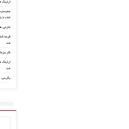
ارلینگ ه
منچسترسی
۲۰۲۳ شد
خارجی ها
شد
کار بنزما
ارلینگ ها
شد
پگرینی: 
بنزما زندانی میشود ؟
5 نوامبر, 2015