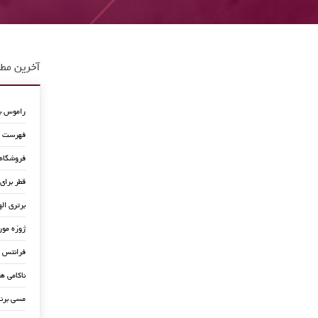
آخرین مطا
راموس به
فهرست جد
فروشگاه
قطر برای
برتری اله
ژوزه مور
فرانتس ب
ناکامی ه
مسی برن