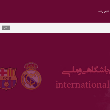
نتایج زنده
راموس به یوو
2 سال
ارلینگ هالند ج
3 سال