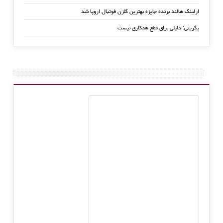
ارلینگ هالند برنده جایزه بهترین گلزن فوتبال اروپا شد
پگرینی: دلیلی برای قطع همکاری نیست