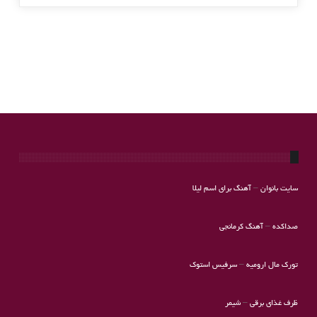
سایت بانوان
–
آهنگ برای اسم لیلا
صداکده
–
آهنگ کرمانجی
تورک مال ارومیه
–
سرفیس استوک
ظرف غذای برقی
–
شیمر