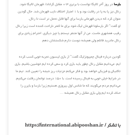
بارسا
در روز آخر لالیگا توانست با برتری ۳-۰ مقابل گرانادا، قهرمان لالیگا شود.
رئال نیز پا به پا در رقابت بود و با ۱ امتیاز اختلاف نایب قهرمان شد. حال گودین
عنوان کرد که دیدن قهرمانی بارسا برای آنها قابل تحمل تر است تا رئال.
او گفت:” اگر بارسلونا قهرمان لیگ شود برای ما کمتر ناراحت کننده است زیرا رئال
رقیب همشهری ماست. من از آنها متنفر نیستم یا چیز دیگری. احترام زیادی برای
رئال مادرید قائلم ولی همیشه دوست دارم شکستشان دهم.
گودین درباره فینال چمپیونزلیگ گفت:” از بازی لیسبون تجربه خوبی کسب کرده
ایم. می‌دانیم مقابل رئال چطور باید بازی کرد و سعی کرده ایم خوشبین باشیم. بازی
تاکتیکی و فیزیکی خواهد بود و فکر می‌کنم جزئیات ریز نتیجه را تعیین کند. تیم ما
در شرایط خیلی خوبی به فینال رسیده است. با ۱۵۰ درصد توانمان رقابت می‌کنیم.
می‌دانیم مردم می‌گویند که ما شانس اول پیروزی هستیم زیرا بارسا و بایرن را
حذف کرده ایم ولی بازی مقابل رئال همیشه …
با تشکر / https://international.abipooshan.ir