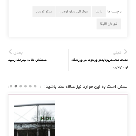
برچسب ها
بارسا
بیوگرافی دیگو گودین
دیگو گودین
قهرمان لالیگا
قبلی
بعدی
مصاف منچستریونایتدو ورنموث در ورزشگاه
دستکش طلا به پیترچک رسید
اولدترافورد
ممکن است به این موارد نیز علاقه مند باشید: