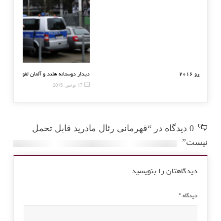
رونالدو و ابراهیموویچ ناکامان یورو ۲۰۱۶
دیدار دوستا
19 ژوئن, 2016
17 نوامبر, 2015
0 دیدگاه در “قهرمانی رئال مادرید قابل تحمل
نیست”
دیدگاهتان را بنویسید
دیدگاه
*