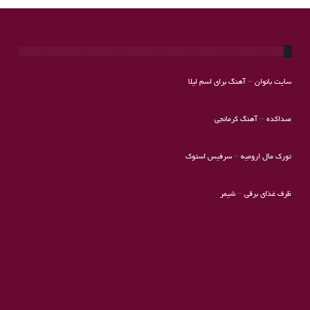
سایت بانوان
–
آهنگ برای اسم لیلا
صداکده
–
آهنگ کرمانجی
تورک مال ارومیه
–
سرفیس استوک
ظرف غذای برقی
–
شیمر