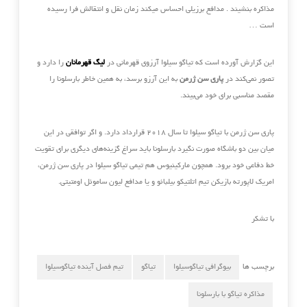
مذاکره بنشیند . مدافع برزیلی احساس میکند زمان نقل و انتقالش فرا رسیده
است …
این گزارش آورده است که تیاگو سیلوا آرزوی قهرمانی در
لیگ قهرمانان
را دارد و
تصور نمی‌کند در
پاری سن ژرمن
به این آرزو برسد، به همین خاطر بارسلونا را
مقصد مناسبی برای خود می‌بیند.
پاری سن ژرمن با تیاگو سیلوا تا سال ۲۰۱۸ قرارداد دارد. و اگر توافقی در این
میان بین دو باشگاه صورت نگیرد بارسلونا باید سراغ گزینه‌های دیگری برای تقویت
خط دفاعی خود برود. همچون مارکینیوس هم تیمی تیاگو سیلوا در پاری سن ژرمن،
امریک لاپورته بازیکن تیم اتلتیکو بیلبائو و یا مدافع لیون ساموئل اومتیتی.
با تشکر
برچسب ها
بیوگرافی تیاگوسیلوا
تیاگو
تیم فصل آینده تیاگوسیلوا
مذاکره تیاگو با بارسلونا