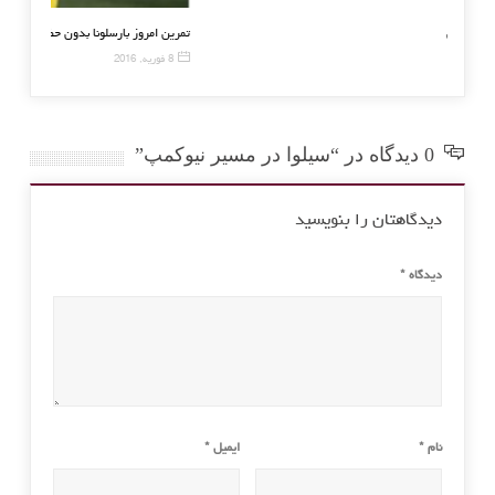
امشب فینال جام حذفی آلمان
تمرین امرو
21 مه, 2016
8 فوریه, 2016
0 دیدگاه در “سیلوا در مسیر نیوکمپ”
دیدگاهتان را بنویسید
دیدگاه
*
نام
*
ایمیل
*