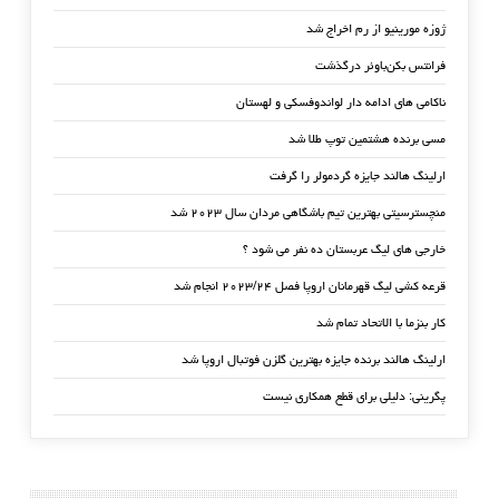
ژوزه مورینیو از رم اخراج شد
فرانتس بکن‌باوئر درگذشت
ناکامی های ادامه دار لواندوفسکی و لهستان
مسی برنده هشتمین توپ طلا شد
ارلینگ هالند جایزه گردمولر را گرفت
منچسترسیتی بهترین تیم باشگاهی مردان سال ۲۰۲۳ شد
خارجی های لیگ عربستان ده نفر می شود ؟
قرعه کشی لیگ قهرمانان اروپا فصل ۲۰۲۳/۲۴ انجام شد
کار بنزما با الاتحاد تمام شد
ارلینگ هالند برنده جایزه بهترین گلزن فوتبال اروپا شد
پگرینی: دلیلی برای قطع همکاری نیست