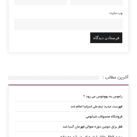
وب‌ سایت
آخرین مطالب :
راموس به یوونتوس می رود ؟
فهرست جدید تیم ملی اسپانیا اعلام شد
فروشگاه محصولات شیائومی
قطر برای دومین دوره متوالی قهرمان آسیا شد
برتری الهلال مقابل اینتر میامی در بازی دوستانه