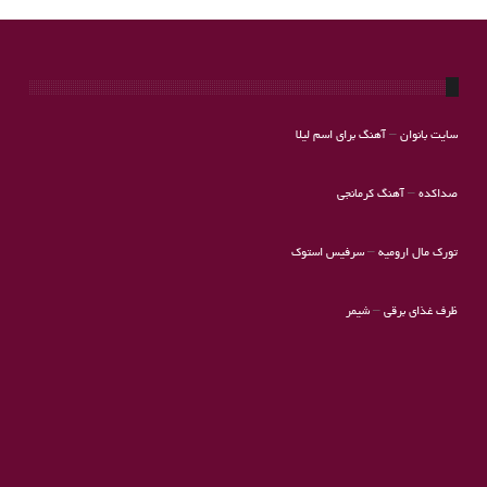
سایت بانوان
–
آهنگ برای اسم لیلا
صداکده
–
آهنگ کرمانجی
تورک مال ارومیه
–
سرفیس استوک
ظرف غذای برقی
–
شیمر