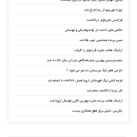
ژوزه مورینیو از رم اخراج شد
فرانتس بکن‌باوئر درگذشت
ناکامی های ادامه دار لواندوفسکی و لهستان
مسی برنده هشتمین توپ طلا شد
ارلینگ هالند جایزه گردمولر را گرفت
منچسترسیتی بهترین تیم باشگاهی مردان سال ۲۰۲۳ شد
خارجی های لیگ عربستان ده نفر می شود ؟
قرعه کشی لیگ قهرمانان اروپا فصل ۲۰۲۳/۲۴ انجام شد
کار بنزما با الاتحاد تمام شد
ارلینگ هالند برنده جایزه بهترین گلزن فوتبال اروپا شد
پگرینی: دلیلی برای قطع همکاری نیست