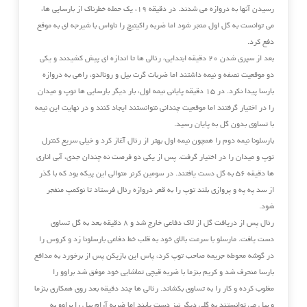
رسیدن آنها به ‏دروازه می شدند. در دقیقه ۱۹، ‏یک حمله خطرناک از بارسایی ها،
می توانست به گل اول منجر شود اما ‏ضربه راکیتیچ را ناواس با شیرجه ای به موقع
دفع کرد.‏
بعد از سپری شدن ۲۰ دقیقه ابتدایی، رئالی ها تا اندازه ای پیش کشیدند و یکی
دو موقعیت نصفه و نیمه ‏داشتند اما ضربات گرت بیل و ‏رونالدو، راهی به دروازه
بارسا پیدا نکرد.‏ در ۱۵ دقیقه پایانی نیمه اول، ‏بار دیگر بارسایی ها توپ و میدان
را در اختیار گرفتند اما موقعیت چندانی نتوانستند ایجاد کنند و در ‏نهایت ‏این نیمه
با تساوی بدون گل به پایان رسید.‏
بارسلونا نیمه دوم را همچون نیمه اول بهتر از رئال آغاز کرد و خیلی سریع کنترل
توپ و میدان را در ‏اختیار گرفت. پس از یکی دو فرصت نه چندان جدی، آبی اناری
ها دقیقه ۵۶ به گل دست یافتند. در ‏سومین کرنر متوالی این پیکه بود که با گذر
از سد په په و پروازی بلند توپ را به قعر دروازه رئال ‏فرستاد تا نوکمپ منفجر
شود‎.‎
رئال پس از دریافت گل از لاک دفاعی خارج شد و ۸ دقیقه بعد به گل تساوی
دست یافت. مارسلو با ‏سرعت بالای خود به قلب خط دفاعی بارسلونا زد و کروس را
در گوشه محوطه جریمه صاحب توپ کرد، ‏پاس این بازیکن پس از برخورد به مدافع
بارسا منحرف شد و کریم بنزما با ضربه قیچی تماشایی خود ‏موفق شد براوو را
مغلوب کرده و کار را به تساوی بکشاند. رئالی ها چند دقیقه بعد روی همکاری بنزما
و ‏بیل می توانستند به گلی دیگر نیز دست یابند اما ضربه آرام بیل را براوو به