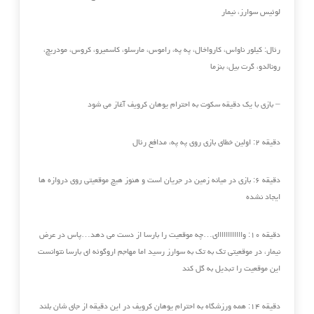
لوئیس سوارز، نیمار
رئال:‏ کیلور ناواس، کارواخال، په په، راموس، مارسلو، کاسمیرو، کروس، مودریچ،
رونالدو، گرت بیل، بنزما
– بازی با یک دقیقه سکوت به احترام یوهان کرویف آغاز می شود
دقیقه ۲: اولین خطای بازی روی په په، مدافع رئال‏
دقیقه ۶: بازی در میانه زمین در جریان است و هنوز هیچ موقعیتی روی دروازه ها
ایجاد نشده
دقیقه ۱۰: واااااااااااای…چه موقعیت را بارسا از دست می دهد…پاس در عرض
نیمار، در موقعیتی تک به تک به سوارز رسید اما ‏مهاجم اروگوئه ای بارسا نتوانست
این موقعیت را تبدیل به گل کند
دقیقه ۱۴: همه ورزشگاه به احترام یوهان کرویف در این دقیقه از جای شان بلند