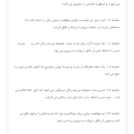
می شوند و اسطوره هلندی را تشویق می کنند
دقیقه ۱۶: گرت بیل می توانست اولین موقعیت جدی رئال را ایجاد کند اما
مدافعان بارسا در دهانه دروازه ارتباط را قطع کردند
دقیقه ۱۸: یک ضربه آزاد برای بارسا پشت محوطه جریمه رئال مادرید ….ضربه
مسی با اختلاف کمی از بالای دروازه به بیرون می رود‏
دقیقه ۱۹: یک حمله خطرناک از بارسا و ضربه ایوان راکیتیچ اما کیلور ناواس توپ را
دفع می کند‏
دقیقه ۲۲: مسی پشت محوطه جریمه رئال سرنگون می شود اما داور خطا اعلام نمی
کند…خود مسی اعتقاد دارد که داور باید پنالتی ‏می گرفت
دقیقه ۲۴: دو موقعیت پیاپی برای رونالدو و بیل اما ضربه اولی را براوو دفع می
کند و دومی از بالای دروازه به بیرون زده می شود‏