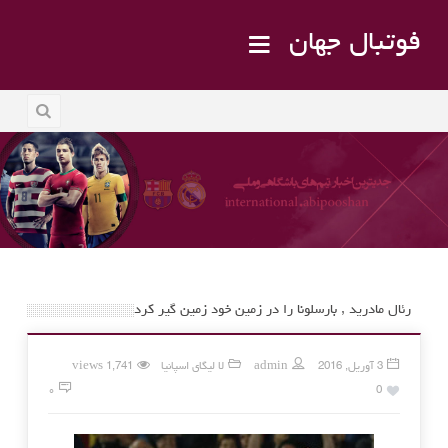
فوتبال جهان
رئال مادرید , بارسلونا را در زمین خود زمین گیر کرد
3 آوریل, 2016
admin
لا لیگای اسپانیا
1,741 views
۰
0