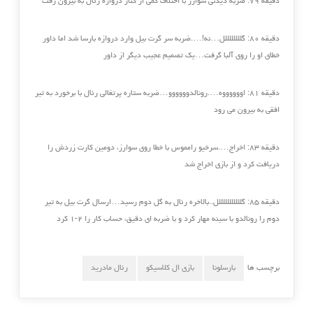
دقیقه ۷۹: ضربه دیدنی سوارز با اختلاف کمی از کنار دروازه رئال به بیرون رفت
دقیقه ۸۰: گللللللللل…نه!….ضربه سر گرت بیل وارد دروازه بارسا شد اما داور
خطای او را روی آلبا گرفت…یک تصمیم عجیب دیگر از داور
دقیقه ۸۱: اووووووه….رونالدوووووو…ضربه ستاره پرتغالی رئال با برخورد به تیر
افقی به بیرون می رود
دقیقه ۸۳: اخراج….سرخیو رامموس با خطا روی سوارز، دومین کارت زردش را
دریافت کرد و از بازی اخراج شد
دقیقه ۸۵: گلللللللللللل..بالاخره رئال به گل دوم رسید…ارسال گرت بیل به تیر
دوم را رونالدو با سینه مهار کرد و با ضربه ای دقیق، حساب کار را ۲-۱ کرد
برچسب ها
بارسلونا
بازی ال کلاسیکو
رئال مادرید