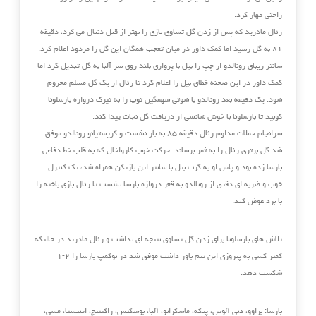
راحتی مهار کرد.‏
رئال مادرید که پس از زدن گل تساوی بازی را بهتر از قبل دنبال می کرد، دقیقه
۸۱ به گل رسید اما ‏کمک داور در میان تعجب همگان این گل را مردود اعلام کرد.
سانتر زیبای رونالدو از چپ را بیل با ‏پروازی بلند روی سر آلبا به گل تبدیل کرد اما
کمک داور در این صحنه خطای بیل را اعلام کرد تا رئال ‏از یک گل مسلم محروم
شود. یک دقیقه بعد رونالدو با شوتی سهمگین توپ را به تیرک دروازه بارسلونا
‏کوبید تا بارسلونا با خوش شانسی از دریافت گل نجات پیدا کند.‏
سرانجام حملات مداوم رئال دقیقه ۸۵ به بار نشست و کریستیانو رونالدو موفق
شد گل برتری رئال را به ‏ثمر برساند. حرکت خوب کارواخال که به قلب خط دفاعی
بارسا زده بود و پاس او به گرت بیل با سانتر ‏این بازیکن همراه شد، یک کنترل
خوب و ضربه ای دقیق از رونالدو به قعر دروازه بارسا نشست تا رئال ‏بازی باخته را
با برد عوض کند.‏
تلاش های بارسلونا برای زدن گل تساوی نتیجه ای نداشت و رئال مادرید در حالیکه
کمتر کسی به پیروزی این تیم باور داشت موفق شد در نوکمپ بارسا را ۲-۱
شکست دهد.
بارسا: براوو، دنی آلوس، پیکه، ماسکرانو، آلبا، بوسکتس، راکیتیچ، اینیستا، مسی،