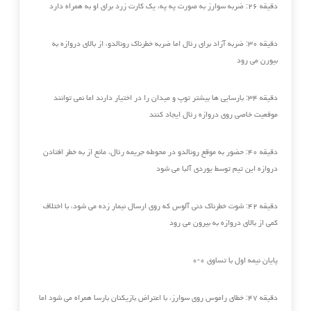
دقیقه ۲۶: ضربه سوارز به صورت په په، یک کارت زرد برای او به همراه دارد
دقیقه ۳۰: ضربه آزاد برای رئال اما ضربه خطرناک رونالدو، از بالای دروازه به
بیورن می رود‏
دقیقه ۳۴: بارسایی ها بیشتر توپ و میدان را در اختیار دارند اما نمی توانند
موقعیت خاصی روی دروازه رئال ایجاد کنند
دقیقه ۴۰: حضور به موقع رونالدو در محوطه جریمه رئال، مانع از به خطر افتادن
دروازه این تیم توسط یوردی آلبا می شود
دقیقه ۴۲: شوت خطرناک دنی آلوس که روی ارسال نیمار زده می شود، با اختلاف
کمی از بالای دروازه به بیرون می رود
پایان نیمه اول با تساوی ۰-۰
دقیقه ۴۷: خطای راموس روی سوارز، با اعتراض بازیکنان بارسا همراه می شود اما