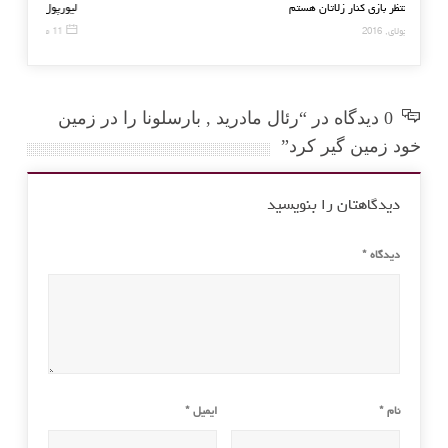
رونی٬منتظر بازی کنار زلاتان هستم
لیورپول – چلسی٬ و
25 جولای, 2016
11 مه, 2016
0 دیدگاه در “رئال مادرید , بارسلونا را در زمین
خود زمین گیر کرد”
دیدگاهتان را بنویسید
دیدگاه
*
نام
*
ایمیل
*