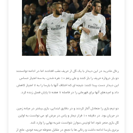
رئال مادرید در این دیدار با یک گل از حریف عقب افتادند اما در ادامه توانستند
دو بار دروازه حریف را باز کنند و علی رغم ۱۰ نفره شدن، به سه امتیاز حساس
این دیدار دست پیدا کنند؛ نتیجه ای که اختلاف آنها با بارسا را به ۷ امتیاز کاهش
داد و امیدهای آنها برای قهرمانی را در فاصله ۷ هفته تا پایان فصل زنده کرد.
دو تیم بازی را متعادل آغاز کردند و در دقایق ابتدایی، بازی بیشتر در میانه زمین
در جریان بود. در دقیقه ‏‏۱۰ فرار نیمار و پاس در ‏عرض او، می توانست به اولین
گل بازی منجر شود اما لوئیس سوارز نتوانست ‏ضربه نهایی را وارد کند.‏
برتری بارسا ادامه داشت و رئالی ها با تجمع در مقابل محوطه جریمه خودی، مانع از