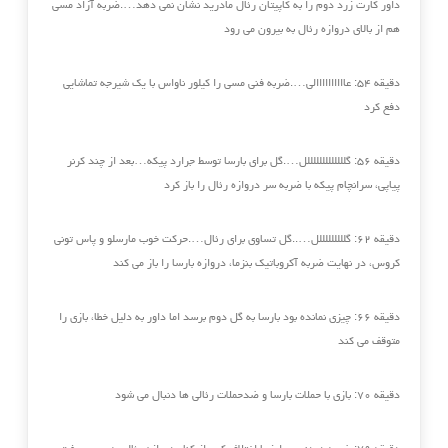
داور کارت زرد دوم را به کاپیتان رئال مادرید نشان ‏نمی دهد….ضربه آزاد مسی
هم از بالای دروازه رئال به بیرون می رود
دقیقه ۵۴: عاااااااااالی….ضربه فنی مسی را کیلور ناواس با یک شیرجه تماشایی
دفع کرد
دقیقه ۵۶: گلللللللللللللل….گل برای بارسا توسط جرارد پیکه…بعد از چند کرنر
پیاپی، سرانچام پیکه با ضربه سر دروازه رئال را باز کرد
دقیقه ۶۲: گلللللللللل…..گل تساوی برای رئال….حرکت خوب مارسلو و پاس تونی
کروس، در نهایت ضربه آکروباتیک بنزما، دروازه بارسا را باز می کند
دقیقه ۶۶: چیزی نمانده بود بارسا به گل دوم برسد اما داور به دلیل خطا، بازی را
متوقف می کند
دقیقه ۷۰: بازی با حملات بارسا و ضدحملات رئالی ها دنبال می شود