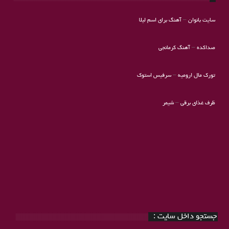
سایت بانوان
–
آهنگ برای اسم لیلا
صداکده
–
آهنگ کرمانجی
تورک مال ارومیه
–
سرفیس استوک
ظرف غذای برقی
–
شیمر
جستجو داخل سایت :