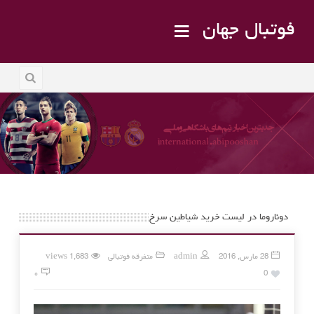
فوتبال جهان
2 سال
3 سال
دوناروما در لیست خرید شیاطین سرخ
28 مارس, 2016
admin
متفرقه فوتبالی
1,683 views
۰
0