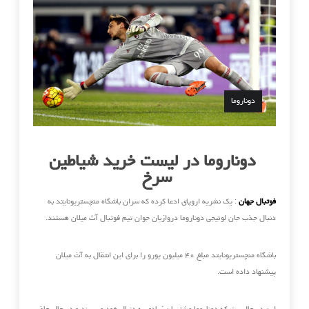
دوناروما
دوناروما در لیست خرید شیاطین
سرخ
فوتبال جهان
: یک نشریه اروپای ادعا کرده که سران باشگاه منچستریونایتد به
دنبال جذب جان لوئیجی دوناروما دروازبان جوان تیم فوتبال آث میلان هستند.
باشگاه منچستریونایتد مبلغ ۴۰ میلیون یورو را برای این انتقال به آث میلان
پیشنهاد داده است.