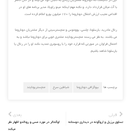
این در حالیست که دوناروما مشتریان زیادی به دنبال خود می بیند و در حال حاضر
با آث میلان قرارداد دارد، و نکته مهم اینکه؛ مینو راویلا، مدیر برنامه های او در
اقدامی عجیب ارزش انتقال دوناروما را ۱۷۰ میلیون یورو اعلام کرده است.
رئال مادرید، بارسلونا، چلسی، یوونتوس و منچسترسیتی از دیگر مشتریان دوناروما
می باشند. به نظر می رسند منچستریونایتد مشتری خوبی برای دوناروما نباشد و به
احتمال فراوان در صورتی که قرارد خود را با روسونری تمدید نکند او را در رئال یا
بارسلونا شاهد باشیم.
برچسب ها
بیوگرافی دوناروما
شیاطین سرخ
منچستریونایتد
قبلی
بعدی
تساوی برزیل و اروگوئه در دیداری دوستانه
اوگنتالر در مورد مسی و رونالدو اظهار نظر
میکند