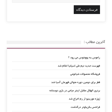
آخرین مطالب :
راموس به یوونتوس می رود ؟
فهرست جدید تیم ملی اسپانیا اعلام شد
فروشگاه محصولات شیائومی
قطر برای دومین دوره متوالی قهرمان آسیا شد
برتری الهلال مقابل اینتر میامی در بازی دوستانه
ژوزه مورینیو از رم اخراج شد
فرانتس بکن‌باوئر درگذشت