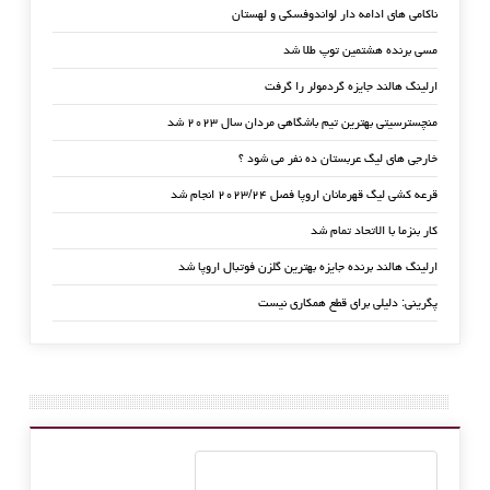
ناکامی های ادامه دار لواندوفسکی و لهستان
مسی برنده هشتمین توپ طلا شد
ارلینگ هالند جایزه گردمولر را گرفت
منچسترسیتی بهترین تیم باشگاهی مردان سال ۲۰۲۳ شد
خارجی های لیگ عربستان ده نفر می شود ؟
قرعه کشی لیگ قهرمانان اروپا فصل ۲۰۲۳/۲۴ انجام شد
کار بنزما با الاتحاد تمام شد
ارلینگ هالند برنده جایزه بهترین گلزن فوتبال اروپا شد
پگرینی: دلیلی برای قطع همکاری نیست