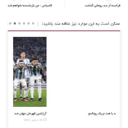
فرانسه از سد رومانی گذشت
کاسیاس : من بازنشسته نخواهم شد
ممکن است به این موارد نیز علاقه مند باشید:
پیروزی رئال در دربی مادرید با هت تریک رونالدو
آرژانتین 
20 نوامبر, 2016
18 دسامبر, 2022