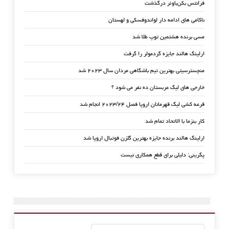
فرانتس بکن‌باوئر درگذشت
ناکامی های ادامه دار لواندوفسکی و لهستان
مسی برنده هشتمین توپ طلا شد
ارلینگ هالند جایزه گردمولر را گرفت
منچسترسیتی بهترین تیم باشگاهی مردان سال ۲۰۲۳ شد
خارجی های لیگ عربستان ده نفر می شود ؟
قرعه کشی لیگ قهرمانان اروپا فصل ۲۰۲۳/۲۴ انجام شد
کار بنزما با الاتحاد تمام شد
ارلینگ هالند برنده جایزه بهترین گلزن فوتبال اروپا شد
پگرینی: دلیلی برای قطع همکاری نیست