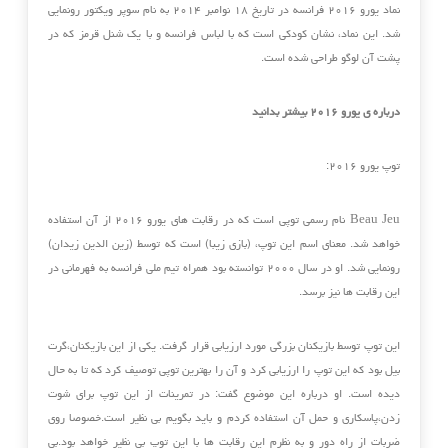
نماد یورو ۲۰۱۶ فرانسه در تاریخ ۱۸ نوامبر ۲۰۱۴ به نام سوپر ویکتور رونمایی
شد. این نماد، نشان کودکی است که با لباس فرانسه و با یک شنل قرمز که در
پشت آن لوگو طراحی شده است.
درباره ی یورو ۲۰۱۶ بیشتر بدانید
توپ یورو ۲۰۱۶:
Beau Jeu نام رسمی توپی است که در رقابت های یورو ۲۰۱۶ از آن استفاده
خواهد شد. معنای اسم این توپ، (بازی زیبا) است که توسط (زین الدین زیدان)
رونمایی شد. او در سال ۲۰۰۰ توانسته بود همراه تیم ملی فرانسه به فهرمانی در
این رقابت ها نیز برسد.
این توپ توسط بازیکنان بزرگی مورد ارزیابی قرار گرفت. یکی از این بازیکنان،گرت
بیل بود که این توپ را ارزیابی کرد و آن را بهترین توپی توصیف کرد که تا به حال
دیده است. او درباره این موضوع گفت: در تمرینات از این توپ برای شوت
زدن،پاسکاری و حمل آن استفاده کردم و باید بگویم بی نظیر است.خصوصا روی
ضربات از راه دور و به نظرم این رقابت ها با این توپ بی نظیر خواهد بود.بی