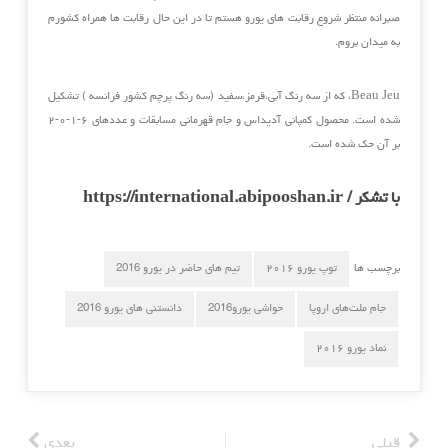
صبرانه منتظر شروع رقابت های یورو هستم تا در این حال رقابت ها همراه کشورم
به میدان بروم.
Beau Jeu، که از سه رنگ آبی،قرمز،سفید (سه رنگ پرچم کشور فرانسه ) تشکیل
شده است. محصول کمپانی آدیداس و جام قهرمانی مسابقات و عددهای ۶-۱-۰-۲
بر آن حک شده است.
با تشکر / https://international.abipooshan.ir
برچسب ها
توپ یورو ۲۰۱۶
تیم های حاضر در یورو 2016
جام ملت‌های اروپا
حواشی یورو2016
دانستنی های یورو 2016
نماد یورو ۲۰۱۶
قبلی
بعدی