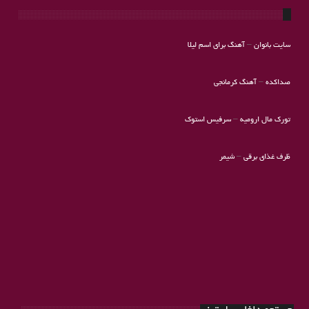
سایت بانوان
–
آهنگ برای اسم لیلا
صداکده
–
آهنگ کرمانجی
تورک مال ارومیه
–
سرفیس استوک
ظرف غذای برقی
–
شیمر