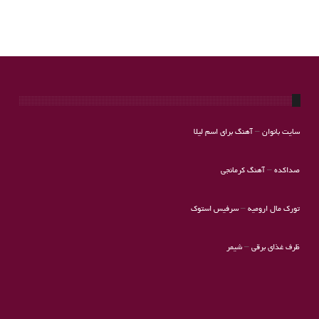
سایت بانوان
–
آهنگ برای اسم لیلا
صداکده
–
آهنگ کرمانجی
تورک مال ارومیه
–
سرفیس استوک
ظرف غذای برقی
–
شیمر