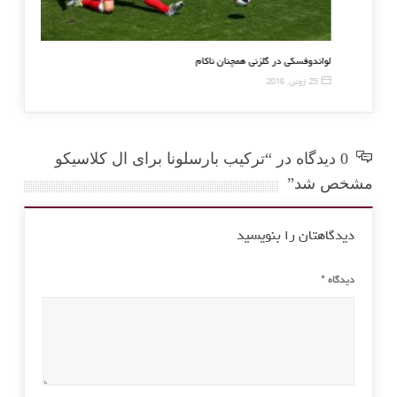
لی لیورپول در فینال لیگ اروپا قطعی نیست
لواندوفسکی در گلزنی همچنان
25 ژوئن, 2016
0 دیدگاه در “ترکیب بارسلونا برای ال کلاسیکو
مشخص شد”
دیدگاهتان را بنویسید
دیدگاه
*