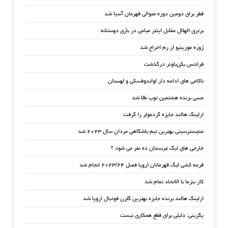
قطر برای دومین دوره متوالی قهرمان آسیا شد
برتری الهلال مقابل اینتر میامی در بازی دوستانه
ژوزه مورینیو از رم اخراج شد
فرانتس بکن‌باوئر درگذشت
ناکامی های ادامه دار لواندوفسکی و لهستان
مسی برنده هشتمین توپ طلا شد
ارلینگ هالند جایزه گردمولر را گرفت
منچسترسیتی بهترین تیم باشگاهی مردان سال ۲۰۲۳ شد
خارجی های لیگ عربستان ده نفر می شود ؟
قرعه کشی لیگ قهرمانان اروپا فصل ۲۰۲۳/۲۴ انجام شد
کار بنزما با الاتحاد تمام شد
ارلینگ هالند برنده جایزه بهترین گلزن فوتبال اروپا شد
پگرینی: دلیلی برای قطع همکاری نیست