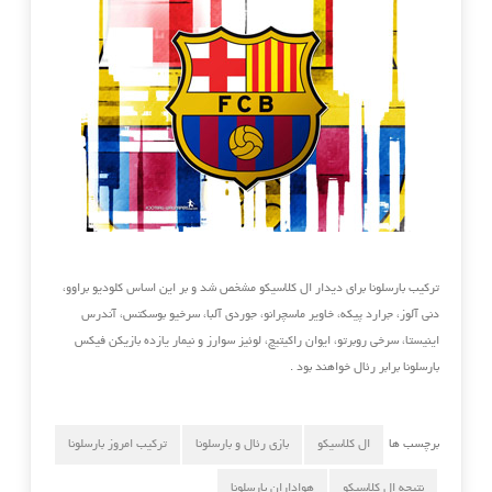
ترکیب بارسلونا برای دیدار ال کلاسیکو مشخص شد و بر این اساس کلودیو براوو،
دنی آلوز، جرارد پیکه، خاویر ماسچرانو، جوردی آلبا، سرخیو بوسکتس، آندرس
اینیستا، سرخی روبرتو، ایوان راکیتیچ، لوئیز سوارز و نیمار یازده بازیکن فیکس
بارسلونا برابر رئال خواهند بود .
برچسب ها
ال کلاسیکو
بازی رئال و بارسلونا
ترکیب امروز بارسلونا
نتیجه ال کلاسیکو
هواداران بارسلونا