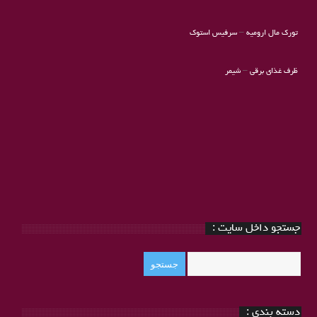
تورک مال ارومیه
–
سرفیس استوک
ظرف غذای برقی
–
شیمر
جستجو داخل سایت :
دسته بندی :