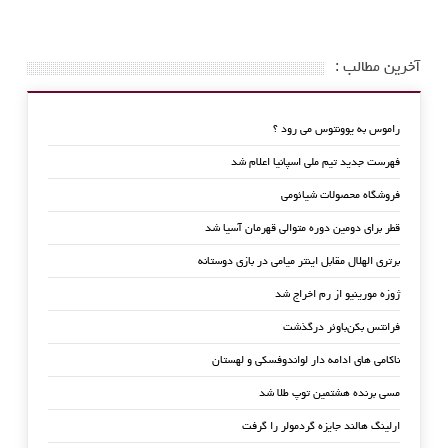
آخرین مطالب :
راموس به یوونتوس می رود ؟
فهرست جدید تیم ملی اسپانیا اعلام شد
فروشگاه محصولات شیائومی
قطر برای دومین دوره متوالی قهرمان آسیا شد
برتری الهلال مقابل اینتر میامی در بازی دوستانه
ژوزه مورینیو از رم اخراج شد
فرانتس بکن‌باوئر درگذشت
ناکامی های ادامه دار لواندوفسکی و لهستان
مسی برنده هشتمین توپ طلا شد
ارلینگ هالند جایزه گردمولر را گرفت