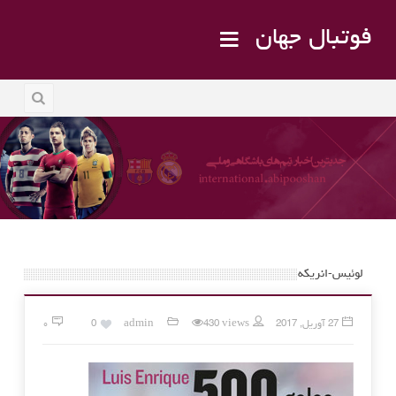
فوتبال جهان
لوئیس-انریکه
27 آوریل, 2017
430 views
admin
0
۰