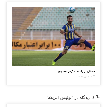
گرداندن رونالدو به منچستر
استقلال در راه جذب کردن شجاعیان
12 ژوئن, 2016
0 دیدگاه در “لوئیس-انریکه”