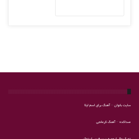
سایت بانوان
–
آهنگ برای اسم لیلا
صداکده
–
آهنگ کرمانجی
تورک مال ارومیه
–
سرفیس استوک