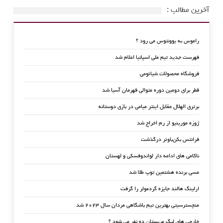
آخرین مطالب :
راموس به یوونتوس می رود ؟
فهرست جدید تیم ملی اسپانیا اعلام شد
فروشگاه محصولات شیائومی
قطر برای دومین دوره متوالی قهرمان آسیا شد
برتری الهلال مقابل اینتر میامی در بازی دوستانه
ژوزه مورینیو از رم اخراج شد
فرانتس بکن‌باوئر درگذشت
ناکامی های ادامه دار لواندوفسکی و لهستان
مسی برنده هشتمین توپ طلا شد
ارلینگ هالند جایزه گردمولر را گرفت
منچسترسیتی بهترین تیم باشگاهی مردان سال ۲۰۲۳ شد
خارجی های لیگ عربستان ده نفر می شود ؟