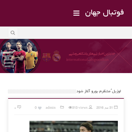
فوتبال جهان
اوزیل٬منتظرم یورو آغاز شود
31 مه, 2016
313 views
admin
0
۰