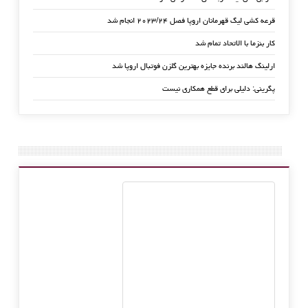
قرعه کشی لیگ قهرمانان اروپا فصل ۲۰۲۳/۲۴ انجام شد
کار بنزما با الاتحاد تمام شد
ارلینگ هالند برنده جایزه بهترین گلزن فوتبال اروپا شد
پگرینی: دلیلی برای قطع همکاری نیست