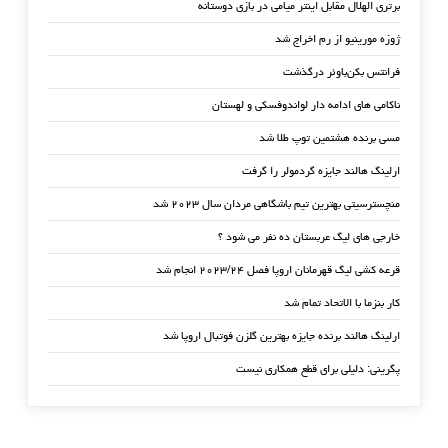
برتری الهلال مقابل اینتر میامی در بازی دوستانه
ژوزه مورینیو از رم اخراج شد
فرانتس بکن‌باوئر درگذشت
ناکامی های ادامه دار لواندوفسکی و لهستان
مسی برنده هشتمین توپ طلا شد
ارلینگ هالند جایزه گردمولر را گرفت
منچسترسیتی بهترین تیم باشگاهی مردان سال ۲۰۲۳ شد
خارجی های لیگ عربستان ده نفر می شود ؟
قرعه کشی لیگ قهرمانان اروپا فصل ۲۰۲۳/۲۴ انجام شد
کار بنزما با الاتحاد تمام شد
ارلینگ هالند برنده جایزه بهترین گلزن فوتبال اروپا شد
پگرینی: دلیلی برای قطع همکاری نیست