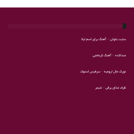
سایت بانوان
–
آهنگ برای اسم لیلا
صداکده
–
آهنگ کرمانجی
تورک مال ارومیه
–
سرفیس استوک
ظرف غذای برقی
–
شیمر