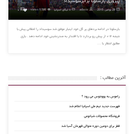
پیروزی بارسلونا برابرسوسیداد
۰
28 نوامبر, 2015
admin
لا لیگای اسپانیا
1,586 views
0
بارسلونا در ادامه بردهای پر گل خود اینبار موفق شد سوسیداد را لحظاتی پیش با
نتیجه ۴-۰ از پیش رو بردارد تا با اقتدار به صدرنشینی خود ادامه دهد . بازی
مطابق انتظار با …
آخرین مطالب :
راموس به یوونتوس می رود ؟
فهرست جدید تیم ملی اسپانیا اعلام شد
فروشگاه محصولات شیائومی
قطر برای دومین دوره متوالی قهرمان آسیا شد