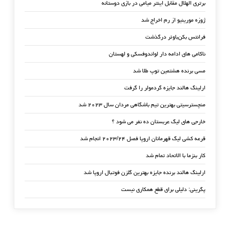
برتری الهلال مقابل اینتر میامی در بازی دوستانه
ژوزه مورینیو از رم اخراج شد
فرانتس بکن‌باوئر درگذشت
ناکامی های ادامه دار لواندوفسکی و لهستان
مسی برنده هشتمین توپ طلا شد
ارلینگ هالند جایزه گردمولر را گرفت
منچسترسیتی بهترین تیم باشگاهی مردان سال ۲۰۲۳ شد
خارجی های لیگ عربستان ده نفر می شود ؟
قرعه کشی لیگ قهرمانان اروپا فصل ۲۰۲۳/۲۴ انجام شد
کار بنزما با الاتحاد تمام شد
ارلینگ هالند برنده جایزه بهترین گلزن فوتبال اروپا شد
پگرینی: دلیلی برای قطع همکاری نیست