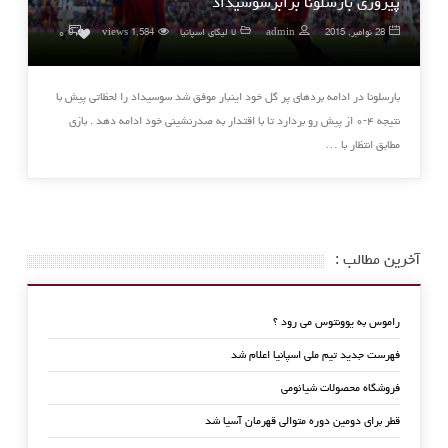
پیروزی بارسلونا برابرسوسیداد
۰
28 نوامبر, 2015
admin
لا لیگای اسپانیا
1,584 views
0
بارسلونا در ادامه بردهای پر گل خود اینبار موفق شد سوسیداد را لحظاتی پیش با
نتیجه ۴-۰ از پیش رو بردارد تا با اقتدار به صدرنشینی خود ادامه دهد . بازی
مطابق انتظار با …
آخرین مطالب :
راموس به یوونتوس می رود ؟
فهرست جدید تیم ملی اسپانیا اعلام شد
فروشگاه محصولات شیائومی
قطر برای دومین دوره متوالی قهرمان آسیا شد