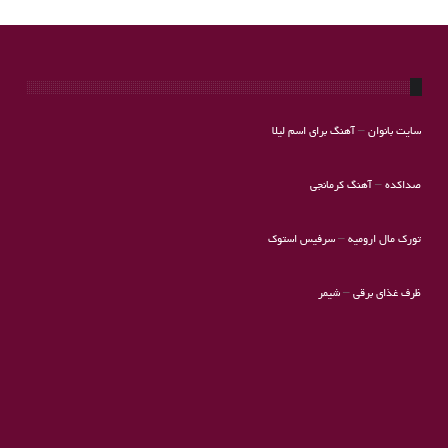
سایت بانوان
–
آهنگ برای اسم لیلا
صداکده
–
آهنگ کرمانجی
تورک مال ارومیه
–
سرفیس استوک
ظرف غذای برقی
–
شیمر