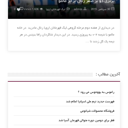
برتری دو بر صفر رئال برابر مالمو
۰
30 سپتامبر, 2015
admin
لیگ قهرمانان اروپا
1,636 views
0
در دیداری از هفته دوم مرحله گروهی لیگ قهرمانان اروپا رئال مادرید در خانه
مالمو با نتیجه ۲-۰ به پیروزی رسید. در این دیدار شاگردان رافا بنیتس در هر
نیمه یک گل زدند تا …
آخرین مطالب :
راموس به یوونتوس می رود ؟
فهرست جدید تیم ملی اسپانیا اعلام شد
فروشگاه محصولات شیائومی
قطر برای دومین دوره متوالی قهرمان آسیا شد