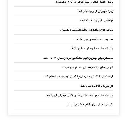
برتری الهلال مقابل اینتر میامی در بازی دوستانه
ژوزه مورینیو از رم اخراج شد
فرانتس بکن‌باوئر درگذشت
ناکامی های ادامه دار لواندوفسکی و لهستان
مسی برنده هشتمین توپ طلا شد
ارلینگ هالند جایزه گردمولر را گرفت
منچسترسیتی بهترین تیم باشگاهی مردان سال ۲۰۲۳ شد
خارجی های لیگ عربستان ده نفر می شود ؟
قرعه کشی لیگ قهرمانان اروپا فصل ۲۰۲۳/۲۴ انجام شد
کار بنزما با الاتحاد تمام شد
ارلینگ هالند برنده جایزه بهترین گلزن فوتبال اروپا شد
پگرینی: دلیلی برای قطع همکاری نیست