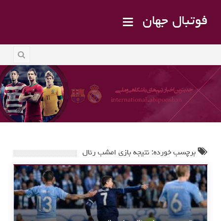
فوتبال جهان
برچسب خورده: نتیجه بازی امشب رئال