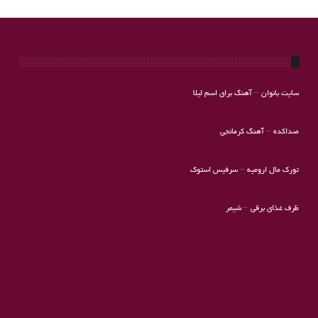
سایت بانوان
–
آهنگ برای اسم لیلا
صداکده
–
آهنگ کرمانجی
تورک مال ارومیه
–
سرفیس استوک
ظرف غذای برقی
–
شیمر