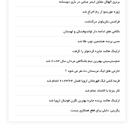
برتری الهلال مقابل اینتر میامی در بازی دوستانه
ژوزه مورینیو از رم اخراج شد
فرانتس بکن‌باوئر درگذشت
ناکامی های ادامه دار لواندوفسکی و لهستان
مسی برنده هشتمین توپ طلا شد
ارلینگ هالند جایزه گردمولر را گرفت
منچسترسیتی بهترین تیم باشگاهی مردان سال ۲۰۲۳ شد
خارجی های لیگ عربستان ده نفر می شود ؟
قرعه کشی لیگ قهرمانان اروپا فصل ۲۰۲۳/۲۴ انجام شد
کار بنزما با الاتحاد تمام شد
ارلینگ هالند برنده جایزه بهترین گلزن فوتبال اروپا شد
پگرینی: دلیلی برای قطع همکاری نیست