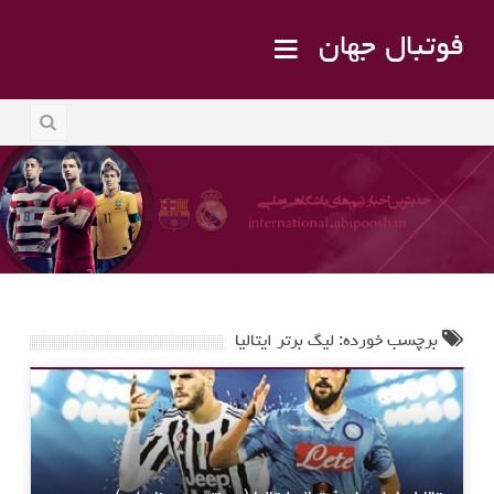
فوتبال جهان
برچسب خورده: لیگ برتر ایتالیا