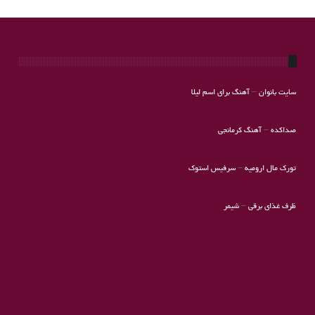
سایت بانوان
–
آهنگ برای اسم لیلا
صداکده
–
آهنگ کرمانجی
تورک مال ارومیه
–
سرفیس استوک
ظرف غذای برقی
–
شیمر