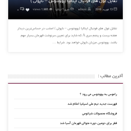
تقابل غول های فوتبال ایتالیا (یوونتوس – ناپولی )
۰
13 فوریه, 2016
admin
سری آ ایتالیا
1,985 views
0
تقابل غول های فوتبال ایتالیا (یوونتوس – ناپولی ) امشب در حساس‌ترین دیدار
هفته بیست ‌و ‌پنجم سری A که شاید برای تعیین سرنوشت قهرمان بسیار مهم
باشد، یوونتوس میزبان ناپولی خواهد بود. شرايط …
آخرین مطالب :
راموس به یوونتوس می رود ؟
فهرست جدید تیم ملی اسپانیا اعلام شد
فروشگاه محصولات شیائومی
قطر برای دومین دوره متوالی قهرمان آسیا شد