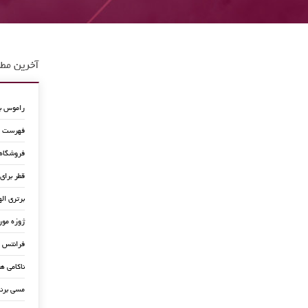
آخرین مطا
راموس به
فهرست جد
فروشگاه
قطر برای
برتری اله
ژوزه مور
فرانتس ب
ناکامی ه
مسی برن