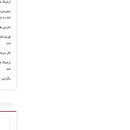
ارلینگ ه
منچسترسی
۲۰۲۳ شد
خارجی ها
شد
کار بنزما
ارلینگ ها
شد
پگرینی: 