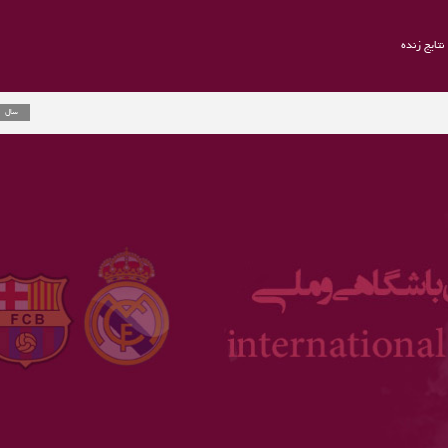
نتایج زنده
راموس به یوو
2 سال
ارلینگ هالند 
3 سال