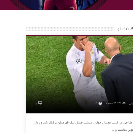
ان اروپا
۰
الی
2,076 views
0
 طلا حق من است فوتبال جهان : دیشب فینال لیگ قهرمانان برگذار شد و رئال
ش خوبی نداشت و …