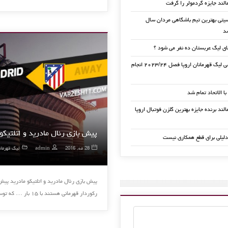
الند جایزه گردمولر را گرفت
تی بهترین تیم باشگاهی مردان سال
ی لیگ عربستان ده نفر می شود ؟
قرعه کشی لیگ قهرمانان اروپا فصل ۲۰۲۳/۲۴ انجام
 با الاتحاد تمام شد
لند برنده جایزه بهترین گلزن فوتبال اروپا
پیش بازی رئال مادرید و اتلتیکو
دلیلی برای قطع همکاری نیست
28 مه, 2016
admin
لیگ قهرمانا
پیش بازی رئال مادرید و اتلتیکو مادرید پیش 
رکوردار قهرمانی هستند با ۱۵ بار … که توسط دو باشگاه محبوب اسپانیایی بارسلونا …