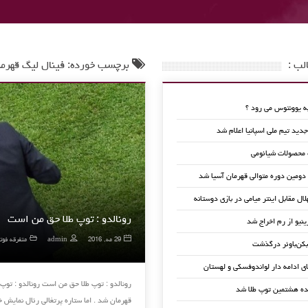
لب :
برچسب خورده: فینال لیگ قهرمان
 یوونتوس می رود ؟
ید تیم ملی اسپانیا اعلام شد
 محصولات شیائومی
 دومین دوره متوالی قهرمان آسیا شد
لال مقابل اینتر میامی در بازی دوستانه
رونالدو : توپ طلا حق من است
ینیو از رم اخراج شد
29 مه, 2016
admin
متفرقه فوتب
کن‌باوئر درگذشت
ای ادامه دار لواندوفسکی و لهستان
رونالدو : توپ طلا حق من است رونالدو : توپ
ده هشتمین توپ طلا شد
قهرمان شد . اما ستاره پرتغالی رئال نمای