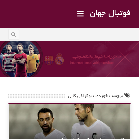
فوتبال جهان
برچسب خورده: بیوگرافی گابی