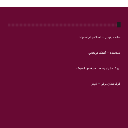
سایت بانوان
–
آهنگ برای اسم لیلا
صداکده
–
آهنگ کرمانجی
تورک مال ارومیه
–
سرفیس استوک
ظرف غذای برقی
–
شیمر