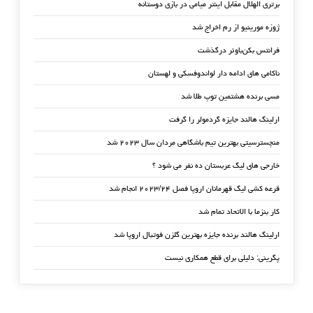
برتری الهلال مقابل اینتر میامی در بازی دوستانه
ژوزه مورینیو از رم اخراج شد
فرانتس بکن‌باوئر درگذشت
ناکامی های ادامه دار لواندوفسکی و لهستان
مسی برنده هشتمین توپ طلا شد
ارلینگ هالند جایزه گردمولر را گرفت
منچسترسیتی بهترین تیم باشگاهی مردان سال ۲۰۲۳ شد
خارجی های لیگ عربستان ده نفر می شود ؟
قرعه کشی لیگ قهرمانان اروپا فصل ۲۰۲۳/۲۴ انجام شد
کار بنزما با الاتحاد تمام شد
ارلینگ هالند برنده جایزه بهترین گلزن فوتبال اروپا شد
پگرینی: دلیلی برای قطع همکاری نیست