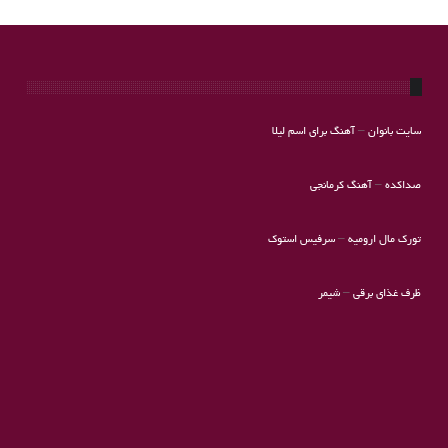
سایت بانوان
–
آهنگ برای اسم لیلا
صداکده
–
آهنگ کرمانجی
تورک مال ارومیه
–
سرفیس استوک
ظرف غذای برقی
–
شیمر