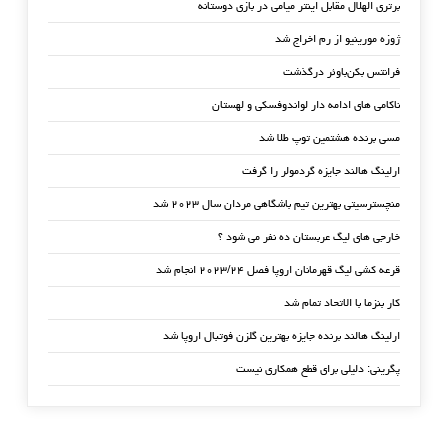
برتری الهلال مقابل اینتر میامی در بازی دوستانه
ژوزه مورینیو از رم اخراج شد
فرانتس بکن‌باوئر درگذشت
ناکامی های ادامه دار لواندوفسکی و لهستان
مسی برنده هشتمین توپ طلا شد
ارلینگ هالند جایزه گردمولر را گرفت
منچسترسیتی بهترین تیم باشگاهی مردان سال ۲۰۲۳ شد
خارجی های لیگ عربستان ده نفر می شود ؟
قرعه کشی لیگ قهرمانان اروپا فصل ۲۰۲۳/۲۴ انجام شد
کار بنزما با الاتحاد تمام شد
ارلینگ هالند برنده جایزه بهترین گلزن فوتبال اروپا شد
پگرینی: دلیلی برای قطع همکاری نیست