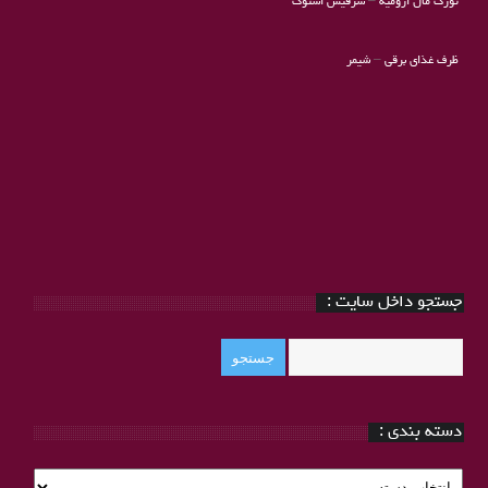
تورک مال ارومیه
–
سرفیس استوک
ظرف غذای برقی
–
شیمر
جستجو داخل سایت :
دسته بندی :
دسته