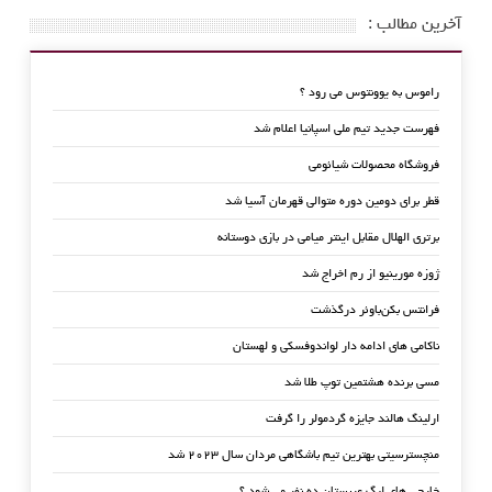
آخرین مطالب :
راموس به یوونتوس می رود ؟
فهرست جدید تیم ملی اسپانیا اعلام شد
فروشگاه محصولات شیائومی
قطر برای دومین دوره متوالی قهرمان آسیا شد
برتری الهلال مقابل اینتر میامی در بازی دوستانه
ژوزه مورینیو از رم اخراج شد
فرانتس بکن‌باوئر درگذشت
ناکامی های ادامه دار لواندوفسکی و لهستان
مسی برنده هشتمین توپ طلا شد
ارلینگ هالند جایزه گردمولر را گرفت
منچسترسیتی بهترین تیم باشگاهی مردان سال ۲۰۲۳ شد
خارجی های لیگ عربستان ده نفر می شود ؟