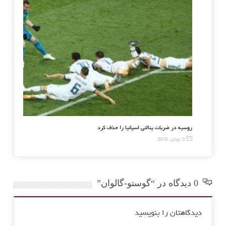
درید از کوپا دل ری حذف شد
روسیه در ضربات پنالتی اسپان
3 جولای, 2018
0 دیدگاه در “گوستو-گالوان”
دیدگاهتان را بنویسید