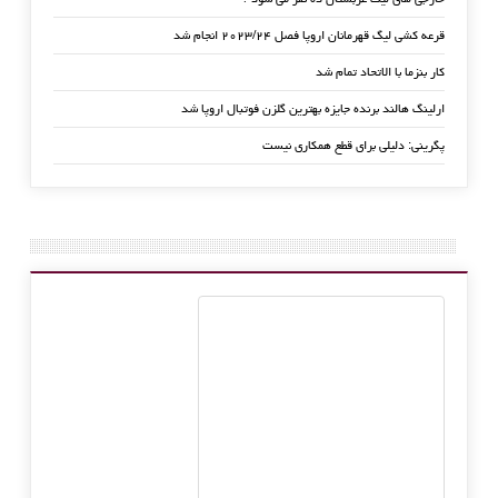
قرعه کشی لیگ قهرمانان اروپا فصل ۲۰۲۳/۲۴ انجام شد
کار بنزما با الاتحاد تمام شد
ارلینگ هالند برنده جایزه بهترین گلزن فوتبال اروپا شد
پگرینی: دلیلی برای قطع همکاری نیست