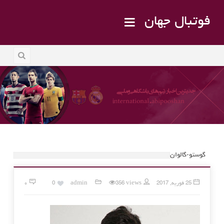
فوتبال جهان
گوستو-گالوان
25 فوریه, 2017
356 views
admin
0
۰