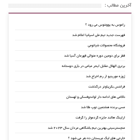
آخرین مطالب :
راموس به یوونتوس می رود ؟
فهرست جدید تیم ملی اسپانیا اعلام شد
فروشگاه محصولات شیائومی
قطر برای دومین دوره متوالی قهرمان آسیا شد
برتری الهلال مقابل اینتر میامی در بازی دوستانه
ژوزه مورینیو از رم اخراج شد
فرانتس بکن‌باوئر درگذشت
ناکامی های ادامه دار لواندوفسکی و لهستان
مسی برنده هشتمین توپ طلا شد
ارلینگ هالند جایزه گردمولر را گرفت
منچسترسیتی بهترین تیم باشگاهی مردان سال ۲۰۲۳ شد
خارجی های لیگ عربستان ده نفر می شود ؟