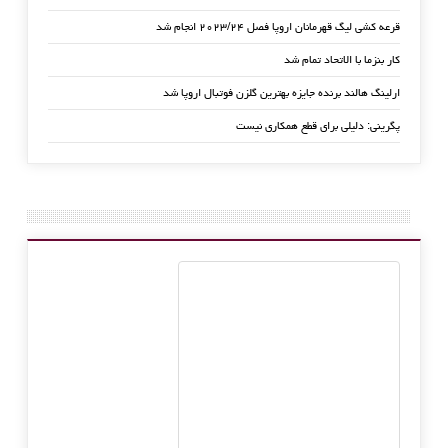
قرعه کشی لیگ قهرمانان اروپا فصل ۲۰۲۳/۲۴ انجام شد
کار بنزما با الاتحاد تمام شد
ارلینگ هالند برنده جایزه بهترین گلزن فوتبال اروپا شد
پگرینی: دلیلی برای قطع همکاری نیست