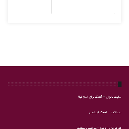
سایت بانوان
–
آهنگ برای اسم لیلا
صداکده
–
آهنگ کرمانجی
تورک مال ارومیه
–
سرفیس استوک