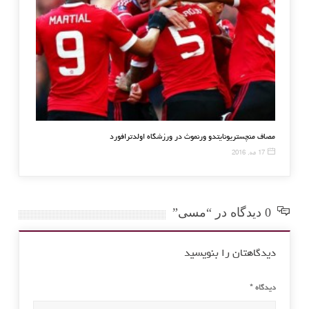
سد رومانی گذشت
مصاف منچستریونایتدو ورنموث در
17 مه, 2016
0 دیدگاه در “مسی”
دیدگاهتان را بنویسید
دیدگاه
*