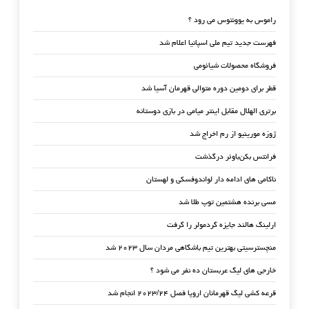
راموس به یوونتوس می رود ؟
فهرست جدید تیم ملی اسپانیا اعلام شد
فروشگاه محصولات شیائومی
قطر برای دومین دوره متوالی قهرمان آسیا شد
برتری الهلال مقابل اینتر میامی در بازی دوستانه
ژوزه مورینیو از رم اخراج شد
فرانتس بکن‌باوئر درگذشت
ناکامی های ادامه دار لواندوفسکی و لهستان
مسی برنده هشتمین توپ طلا شد
ارلینگ هالند جایزه گردمولر را گرفت
منچسترسیتی بهترین تیم باشگاهی مردان سال ۲۰۲۳ شد
خارجی های لیگ عربستان ده نفر می شود ؟
قرعه کشی لیگ قهرمانان اروپا فصل ۲۰۲۳/۲۴ انجام شد