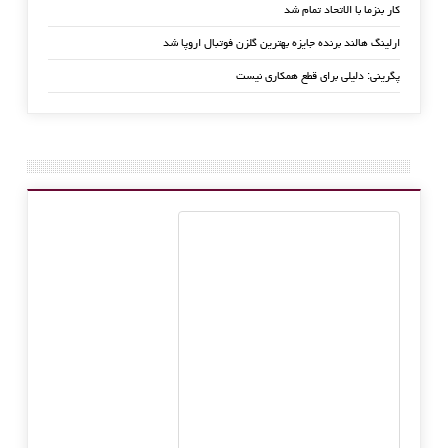
کار بنزما با الاتحاد تمام شد
ارلینگ هالند برنده جایزه بهترین گلزن فوتبال اروپا شد
پگرینی: دلیلی برای قطع همکاری نیست