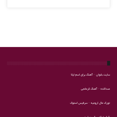
سایت بانوان
–
آهنگ برای اسم لیلا
صداکده
–
آهنگ کرمانجی
تورک مال ارومیه
–
سرفیس استوک