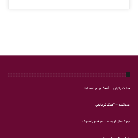
سایت بانوان
–
آهنگ برای اسم لیلا
صداکده
–
آهنگ کرمانجی
تورک مال ارومیه
–
سرفیس استوک