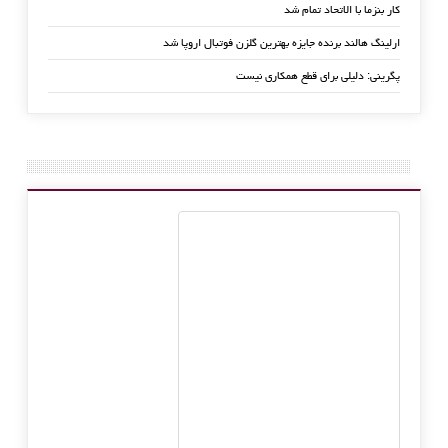
کار بنزما با الاتحاد تمام شد
ارلینگ هالند برنده جایزه بهترین گلزن فوتبال اروپا شد
پگرینی: دلیلی برای قطع همکاری نیست