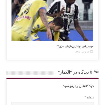
ریونایتد با زسکا در مسکو
مویس کین جوانترین بازیکن سری
20 نوامبر, 2016
0 دیدگاه در “آلکمار”
دیدگاهتان را بنویسید
دیدگاه
*