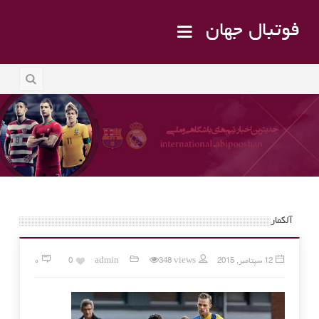
فوتبال جهان
آلکمار
12 سپتامبر, 2015
348 views
admin
0
۰