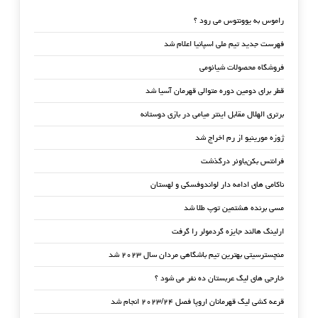
راموس به یوونتوس می رود ؟
فهرست جدید تیم ملی اسپانیا اعلام شد
فروشگاه محصولات شیائومی
قطر برای دومین دوره متوالی قهرمان آسیا شد
برتری الهلال مقابل اینتر میامی در بازی دوستانه
ژوزه مورینیو از رم اخراج شد
فرانتس بکن‌باوئر درگذشت
ناکامی های ادامه دار لواندوفسکی و لهستان
مسی برنده هشتمین توپ طلا شد
ارلینگ هالند جایزه گردمولر را گرفت
منچسترسیتی بهترین تیم باشگاهی مردان سال ۲۰۲۳ شد
خارجی های لیگ عربستان ده نفر می شود ؟
قرعه کشی لیگ قهرمانان اروپا فصل ۲۰۲۳/۲۴ انجام شد