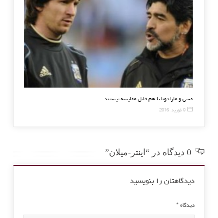
ل بایرن در شب رویایی لواندوفسکی
مسی و مارادونا با هم قابل مقای
9 فوریه, 2016
0 دیدگاه در “اینتر-میلان”
دیدگاهتان را بنویسید
دیدگاه
*