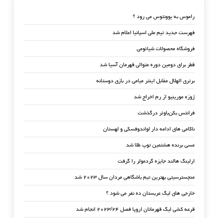
راموس به یوونتوس می رود ؟
فهرست جدید تیم ملی اسپانیا اعلام شد
فروشگاه محصولات شیائومی
قطر برای دومین دوره متوالی قهرمان آسیا شد
برتری الهلال مقابل اینتر میامی در بازی دوستانه
ژوزه مورینیو از رم اخراج شد
فرانتس بکن‌باوئر درگذشت
ناکامی های ادامه دار لواندوفسکی و لهستان
مسی برنده هشتمین توپ طلا شد
ارلینگ هالند جایزه گردمولر را گرفت
منچسترسیتی بهترین تیم باشگاهی مردان سال ۲۰۲۳ شد
خارجی های لیگ عربستان ده نفر می شود ؟
قرعه کشی لیگ قهرمانان اروپا فصل ۲۰۲۳/۲۴ انجام شد