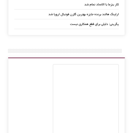
کار بنزما با الاتحاد تمام شد
ارلینگ هالند برنده جایزه بهترین گلزن فوتبال اروپا شد
پگرینی: دلیلی برای قطع همکاری نیست