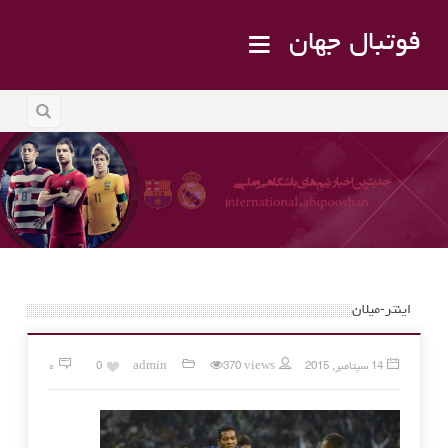
فوتبال جهان
اینتر-میلان
14 سپتامبر, 2015
370 views
admin
0
۰