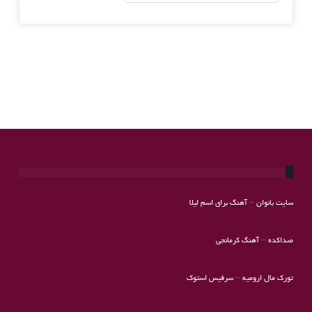
سایت بانوان
–
آهنگ برای اسم لیلا
صداکده
–
آهنگ کرمانجی
تورک مال ارومیه
–
سرفیس استوک