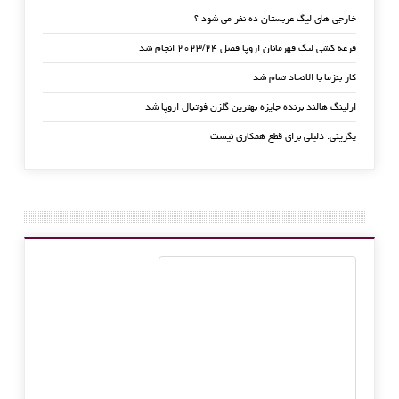
خارجی های لیگ عربستان ده نفر می شود ؟
قرعه کشی لیگ قهرمانان اروپا فصل ۲۰۲۳/۲۴ انجام شد
کار بنزما با الاتحاد تمام شد
ارلینگ هالند برنده جایزه بهترین گلزن فوتبال اروپا شد
پگرینی: دلیلی برای قطع همکاری نیست