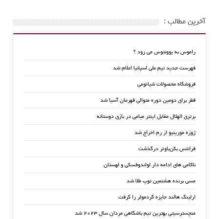
آخرین مطالب :
راموس به یوونتوس می رود ؟
فهرست جدید تیم ملی اسپانیا اعلام شد
فروشگاه محصولات شیائومی
قطر برای دومین دوره متوالی قهرمان آسیا شد
برتری الهلال مقابل اینتر میامی در بازی دوستانه
ژوزه مورینیو از رم اخراج شد
فرانتس بکن‌باوئر درگذشت
ناکامی های ادامه دار لواندوفسکی و لهستان
مسی برنده هشتمین توپ طلا شد
ارلینگ هالند جایزه گردمولر را گرفت
منچسترسیتی بهترین تیم باشگاهی مردان سال ۲۰۲۳ شد