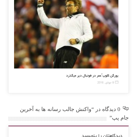
و ۲۰۱۶ قرعه کشی شد
یورگن کلوپ٬عمر در فوتبال دیر میگذرد
9 جولای, 2016
0 دیدگاه در “واکنش جالب رسانه ها به آخرین
جام پپ”
دیدگاهتان را بنویسید