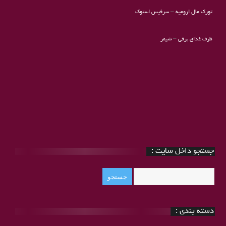
تورک مال ارومیه
–
سرفیس استوک
ظرف غذای برقی
–
شیمر
جستجو داخل سایت :
دسته بندی :