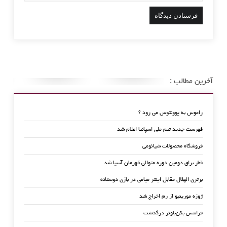
آخرین مطالب :
راموس به یوونتوس می رود ؟
فهرست جدید تیم ملی اسپانیا اعلام شد
فروشگاه محصولات شیائومی
قطر برای دومین دوره متوالی قهرمان آسیا شد
برتری الهلال مقابل اینتر میامی در بازی دوستانه
ژوزه مورینیو از رم اخراج شد
فرانتس بکن‌باوئر درگذشت