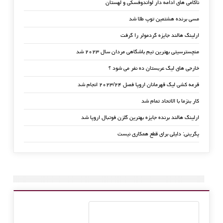
ناکامی های ادامه دار لواندوفسکی و لهستان
مسی برنده هشتمین توپ طلا شد
ارلینگ هالند جایزه گردمولر را گرفت
منچسترسیتی بهترین تیم باشگاهی مردان سال ۲۰۲۳ شد
خارجی های لیگ عربستان ده نفر می شود ؟
قرعه کشی لیگ قهرمانان اروپا فصل ۲۰۲۳/۲۴ انجام شد
کار بنزما با الاتحاد تمام شد
ارلینگ هالند برنده جایزه بهترین گلزن فوتبال اروپا شد
پگرینی: دلیلی برای قطع همکاری نیست