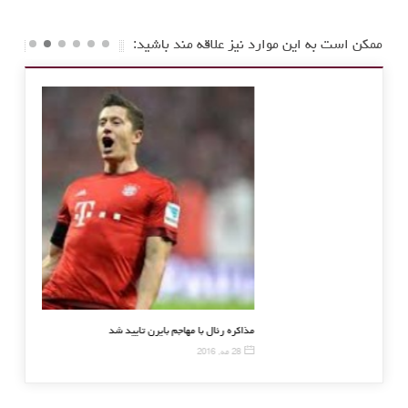
ممکن است به این موارد نیز علاقه مند باشید:
شکست سنگین اسپانیول برابر بارسلونا
مذاکره رئال با
7 ژانویه, 2016
28 مه, 2016