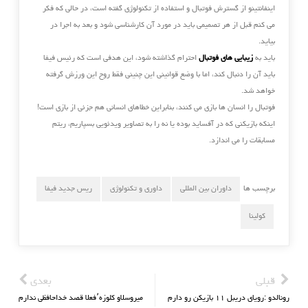
اینفانتینو از گسترش فوتبال و استفاده از تکنولوژی گفته است، در حالی که فکر
می کنم قبل از هر تصمیمی باید در مورد آن کارشناسی شود و بعد به اجرا در
بیاید.
باید به
زیبایی های فوتبال
احترام گذاشته شود، این هدفی است که رئیس فیفا
باید آن را دنبال کند، اما با وضع قوانینی این چنینی فقط روح این ورزش گرفته
خواهد شد.
فوتبال را انسان ها بازی می کنند، بنابراین خطاهای انسانی هم جزئی از بازی است!
اینکه بازیکنی که در آفساید بوده یا نه را به تصاویر ویدئویی بسپاریم، ریتم
مسابقات را می اندازد.
برچسب ها
داوران بین المللی
داوری و تکنولوژی
ریس جدید فیفا
کولینا
قبلی
بعدی
رونالدو :رویای دریبل ۱۱ بازیکن رو دارم
میروسلاو کلوزه٬فعلا قصد خداحافظی ندارم