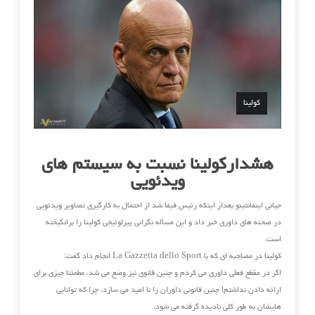
کولینا
هشدارکولینا نسبت به سیستم های
ویدئویی
جیانی اینفانتینو بعداز اینکه رئیس فیفا شد از احتمال به کارگیری تصاویر ویدئویی
در صحنه های داوری خبر داد و این مسأله نگرانی پیرلوئیجی کولینا را برانگیخته
است.
کولینا در مصاحبه ای که با La Gazzetta dello Sport انجام داد گفت:
اگر در مقطع فعلی داوری می کردم و چنین قانوی نیز وضع می شد، مطمئنا چیزی برای
ارائه دادن نداشتم! چنین قانونی داوران را نا امید می سازد، چرا که توانایی
هایشان به طور کلی نادیده گرفته می شود.