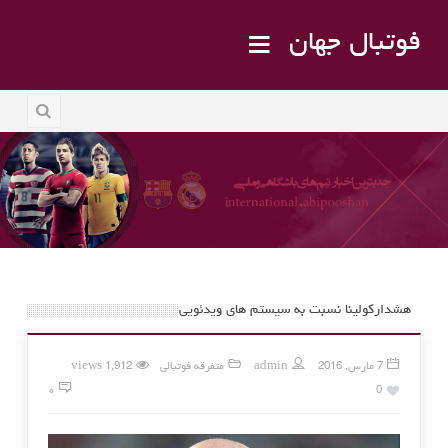
فوتبال جهان
هشدارکولینا نسبت به سیستم های ویدئویی
7 مارس, 2016
admin
متفرقه فوتبالی
1,912 views
۰
0