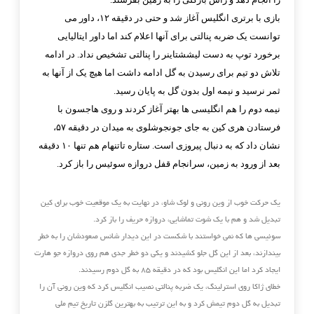
بازی با برتری انگلیس آغاز شد و حتی در دقیقه ۱۲، داور می
توانست یک ضربه پنالتی برای آنها اعلام کند اما داور ‏ایتالیایی
برخورد توپ به دست لیششتاینر را پنالتی تشخیص نداد. در ادامه
تلاش دو تیم برای رسیدن به گل ادامه داشت اما ‏هیچ یک از آنها به
ثمر نرسید و نیمه اول بدون گل به پایان رسید.‏
نیمه دوم را هم انگلیسی ها بهتر آغاز کردند و روی هاجسون با
فرستادن هری کین به جای جونجوشلوی به میدان در ‏دقیقه ۵۷،
نشان داد که به دنبال پیروزی است. ستاره تاتنهام هم تنها ۱۰ دقیقه
بعد از ورود به زمین، سرانجام قفل دروازه ‏سوئیس را باز کرد.
یک حرکت خوب از وین رونی و لوک شاو، در نهایت به یک موقعیت خوب برای کین
تبدیل شد و هم ‏با یک شوت تماشایی، دروازه حریف را باز کرد.‏
سوئیسی ها که نمی خواستند با شکست در این دیدار شانس صعودشان را به خطر
بیندازند، بعد از این گل جلو کشیدند و ‏یکی دو خطر جدی هم روی دروازه جو هارت
ایجاد کرد اما این انگلیس بود که در دقیقه ۸۵ به گل دوم رسیدند.‏
خطای ژاکا روی استرلینگ، یک ضربه پنالتی نصیب انگلیس کرد که وین رونی آن را
تبدیل به گل دوم تیمش کرد و به ‏این ترتیب به بهترین گلزن تاریخ تیم ملی