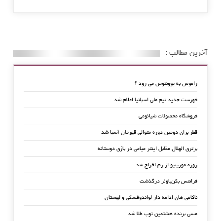
آخرین مطالب :
راموس به یوونتوس می رود ؟
فهرست جدید تیم ملی اسپانیا اعلام شد
فروشگاه محصولات شیائومی
قطر برای دومین دوره متوالی قهرمان آسیا شد
برتری الهلال مقابل اینتر میامی در بازی دوستانه
ژوزه مورینیو از رم اخراج شد
فرانتس بکن‌باوئر درگذشت
ناکامی های ادامه دار لواندوفسکی و لهستان
مسی برنده هشتمین توپ طلا شد