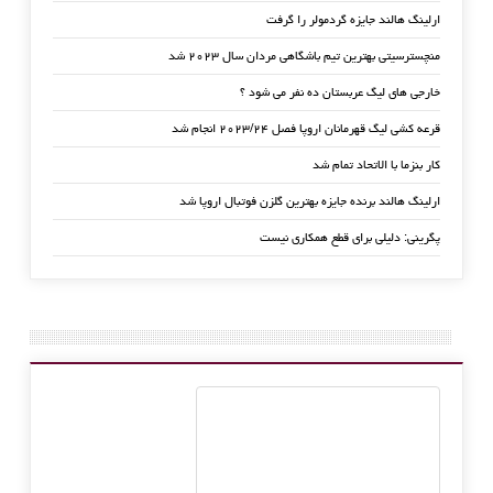
ارلینگ هالند جایزه گردمولر را گرفت
منچسترسیتی بهترین تیم باشگاهی مردان سال ۲۰۲۳ شد
خارجی های لیگ عربستان ده نفر می شود ؟
قرعه کشی لیگ قهرمانان اروپا فصل ۲۰۲۳/۲۴ انجام شد
کار بنزما با الاتحاد تمام شد
ارلینگ هالند برنده جایزه بهترین گلزن فوتبال اروپا شد
پگرینی: دلیلی برای قطع همکاری نیست