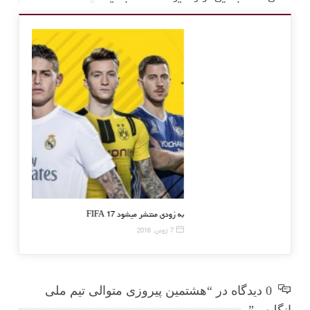
نیمار : دستمزد من باید ۵ برابر شود
FIFA 17 به زودی من
12 آوریل, 2016
7 ژوئن, 2016
0 دیدگاه در “هشتمین پیروزی متوالی تیم ملی