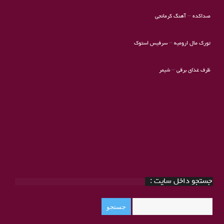
صداکده
–
آهنگ کرمانجی
تورک مال ارومیه
–
سرفیس استوک
ظرف غذای برقی
–
شیمر
جستجو داخل سایت :