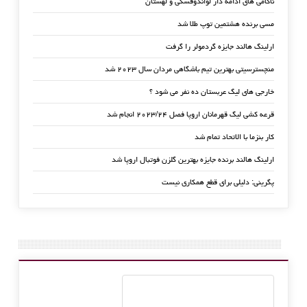
ناکامی های ادامه دار لواندوفسکی و لهستان
مسی برنده هشتمین توپ طلا شد
ارلینگ هالند جایزه گردمولر را گرفت
منچسترسیتی بهترین تیم باشگاهی مردان سال ۲۰۲۳ شد
خارجی های لیگ عربستان ده نفر می شود ؟
قرعه کشی لیگ قهرمانان اروپا فصل ۲۰۲۳/۲۴ انجام شد
کار بنزما با الاتحاد تمام شد
ارلینگ هالند برنده جایزه بهترین گلزن فوتبال اروپا شد
پگرینی: دلیلی برای قطع همکاری نیست