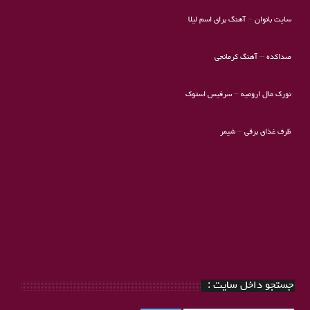
سایت بانوان
–
آهنگ برای اسم لیلا
صداکده
–
آهنگ کرمانجی
تورک مال ارومیه
–
سرفیس استوک
ظرف غذای برقی
–
شیمر
جستجو داخل سایت :