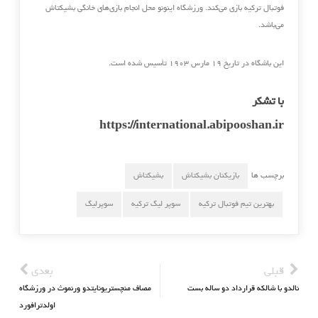
فوتبال ترکیه بازی می‌کند. ورزشگاه اینونو محل انجام بازی‌های خانگی بشیکتاش
می‌باشد.
این باشگاه در تاریخ ۱۹ مارس ‎۱۹۰۳ تأسیس شده است.
با تشکر
https://international.abipooshan.ir
برچسب ها
بازیکنان بشیکتاش
بشیکتاش
بهترین تیم فوتبال ترکیه
سوپر لیگ ترکیه
سوپرلیگ
قبلی
بعدی
نالدو با شالکه قرارداد دو ساله بست
مصاف منچستریونایتدو ورنموث در ورزشگاه
اولدترافورد