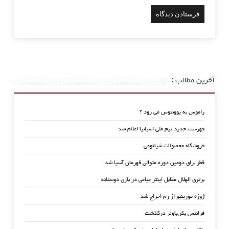
آخرین مطالب :
راموس به یوونتوس می رود ؟
فهرست جدید تیم ملی اسپانیا اعلام شد
فروشگاه محصولات شیائومی
قطر برای دومین دوره متوالی قهرمان آسیا شد
برتری الهلال مقابل اینتر میامی در بازی دوستانه
ژوزه مورینیو از رم اخراج شد
فرانتس بکن‌باوئر درگذشت