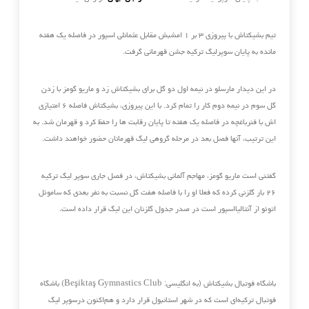
تیم بشیکتاش با پیروزی ۳ بر ۱ امشبش مقابل عثمانلی اسپور در فاصله یک هفته
مانده به پایان ‏سوپرلیگ ترکیه جشن قهرمانی گرفت.‏
در این دیدار مارسلو در نیمه اول دو گل برای بشیکتاش زد و ماریو گومز با زدن
گل سوم در نیمه دوم کار را تمام کرد. ‏با این پیروزی، بشیکتاش فاصله ۶ امتیازی
اش با فنرباغچه در فاصله یک هفته تا پایان رقابت ها را حفظ کرد و قهرمان ‏شد. به
این ترتیب، آنها فصل بعد در مرحله گروهی لیگ قهرمانان حضور خواهند داشت.‏
گفتنی است ماریو گومز، مهاجم آلمانی بشیکتاش، در فصل جاری سوپر لیگ ترکیه
۲۶ بار گلزنی کرده که فعلا او را با ‏فاصله هفت گل نسبت به نفر بعدی که ساموئل
اتوئو از آنتالیااسپور است در صدر جدول گلزنان این لیگ قرار داده است.‏
باشگاه فوتبال بشیکتاش
(به انگلیسی: Beşiktaş Gymnastics Club) باشگاه
فوتبال ترکیه‌ای است که در شهر استانبول قرار دارد و هم‌اکنون درسوپر لیگ