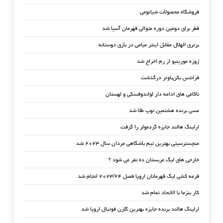
فروشگاه محصولات شیائومی
قطر برای دومین دوره متوالی قهرمان آسیا شد
برتری الهلال مقابل اینتر میامی در بازی دوستانه
ژوزه مورینیو از رم اخراج شد
فرانتس بکن‌باوئر درگذشت
ناکامی های ادامه دار لواندوفسکی و لهستان
مسی برنده هشتمین توپ طلا شد
ارلینگ هالند جایزه گردمولر را گرفت
منچسترسیتی بهترین تیم باشگاهی مردان سال ۲۰۲۳ شد
خارجی های لیگ عربستان ده نفر می شود ؟
قرعه کشی لیگ قهرمانان اروپا فصل ۲۰۲۳/۲۴ انجام شد
کار بنزما با الاتحاد تمام شد
ارلینگ هالند برنده جایزه بهترین گلزن فوتبال اروپا شد