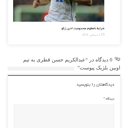
 بن حسین دوباره نامزد ریاست فیفا می شود
شرایط نامعلوم مصدومی
8 سپتامبر, 2015
4 سپتامبر, 2015
0 دیدگاه در “عبدالکریم حسن قطری به تیم
اوبین بلژیک پیوست”
دیدگاهتان را بنویسید
دیدگاه
*