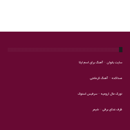
سایت بانوان
–
آهنگ برای اسم لیلا
صداکده
–
آهنگ کرمانجی
تورک مال ارومیه
–
سرفیس استوک
ظرف غذای برقی
–
شیمر