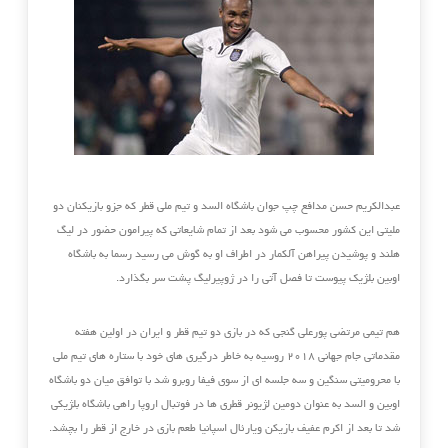
عبدالکریم حسن مدافع چپ جوان باشگاه السد و تیم ملی قطر که جزو بازیکنان دو
ملیتی این کشور محسوب می شود بعد از تمام شایعاتی که پیرامون حضور در لیگ
هلند و پوشیدن پیراهن آلکمار در اطراف او به گوش می رسید رسما به باشگاه
اوبین بلژیک پیوست تا فصل آتی را در ژوپیرلیگ پشت سر بگذارد.
هم تیمی مرتضی پورعلی گنجی که در بازی دو تیم قطر و ایران در اولین هفته
مقدماتی جام جهانی ۲۰۱۸ روسیه به خاطر درگیری های خود با ستاره های تیم ملی
با محرومیتی سنگین و سه جلسه ای از سوی فیفا روبرو شد با توافق میان دو باشگاه
اوبین و السد به عنوان دومین لژیونر قطری ها در فوتبال اروپا راهی باشگاه بلژیکی
شد تا بعد از اکرم عفیف بازیکن ویارئال اسپانیا طعم بازی در خارج از قطر را بچشد.