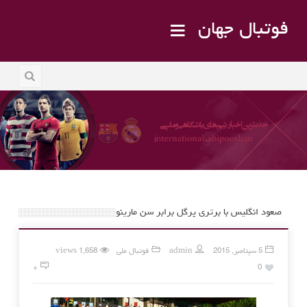
فوتبال جهان
صعود انگلیس با برتری پرگل برابر سن مارینو
5 سپتامبر, 2015
admin
فوتبال ملی
1,658 views
۰
0