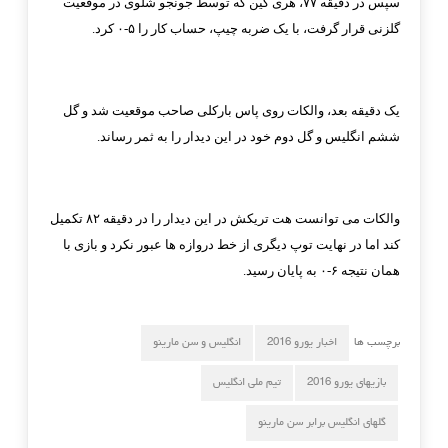
سپس در دقیقه ۷۷، هری کین که توسط جونجو شلوی در موقعیت
گلزنی قرار گرفت، با یک ضربه چیپ، ‏حساب کار را ۵-۰ کرد.
یک دقیقه بعد، والکات روی پاس بارکلی صاحب موقعیت شد و گل
ششم انگلیس و گل دوم خود در این ‏دیدار را به ثمر رساند.
والکات می توانست هت تریکش در این دیدار را در دقیقه ۸۲ تکمیل
کند اما در نهایت توپ دیگری از خط ‏دروازه ها عبور نکرد و بازی با
همان نتیجه ۶-۰ به پایان رسید.‏
برچسب ها
اخبار یورو 2016
انگلیس و سن مارینو
بازیهای یورو 2016
تیم ملی انگلیس
گلهای انگلیس برابر سن مارینو