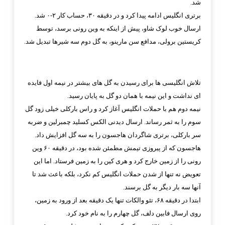
شد.‏
برتری انگلیس ادامه پیدا کرد و در دقیقه ۳۰، حساب کار ۲-۰ شد.
ارسال خوب لوک شاو، پیش از اینکه ‏به وین رونی برسد، توسط
کریستین برولی، مدافع سن مارینو، به گل دوم سه شیرها تبدیل شد.
تلاش انگلیسی ها برای رسیدن به گل های بیشتر در نیمه اول فایده
ای نداشت و این نیمه با همان دو گل به ‏پایان رسید.‏
نیمه دوم هم با حملات انگلیس آغاز کرد و راس بارکلی خیلی زود گل
سوم را به ثمر رساند. ارسال دیدنی ‏الکس کسلید چمبرلین و ضربه
سر بارکلی، برتری شاگردان هاجسون را به سه گل افزایش داد.‏
هاجسون که از پیروزی تیمش مطمئن شده بود، در دقیقه ۶۰ وین
رونی را از زمین خارج کرد و هری کین ‏را به زمین فرستاد. اما این
تعویض نه تنها از شدن حملات انگلیس کم نکرد، بلکه باعث شد تا
آنها سه بار ‏دیگر به گل برسند.‏
ابتدا در دقیقه ۶۸، تئو والکات تنها یک دقیقه بعد از ورود به زمین،
روی ارسال فابین دلف، گل چهارم را ‏به نام خود کرد.‏