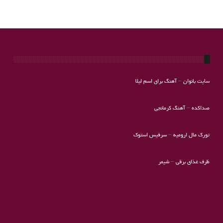
سایت بانوان
–
آهنگ برای اسم لیلا
صداکده
–
آهنگ کرمانجی
تورک مال ارومیه
–
سرفیس استوک
ظرف غذای برقی
–
شیمر