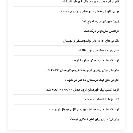
قطر برای دومین دوره متوالی قهرمان آسیا شد
برتری الهلال مقابل اینتر میامی در بازی دوستانه
ژوزه مورینیو از رم اخراج شد
فرانتس بکن‌باوئر درگذشت
ناکامی های ادامه دار لواندوفسکی و لهستان
مسی برنده هشتمین توپ طلا شد
ارلینگ هالند جایزه گردمولر را گرفت
منچسترسیتی بهترین تیم باشگاهی مردان سال ۲۰۲۳ شد
خارجی های لیگ عربستان ده نفر می شود ؟
قرعه کشی لیگ قهرمانان اروپا فصل ۲۰۲۳/۲۴ انجام شد
کار بنزما با الاتحاد تمام شد
ارلینگ هالند برنده جایزه بهترین گلزن فوتبال اروپا شد
پگرینی: دلیلی برای قطع همکاری نیست