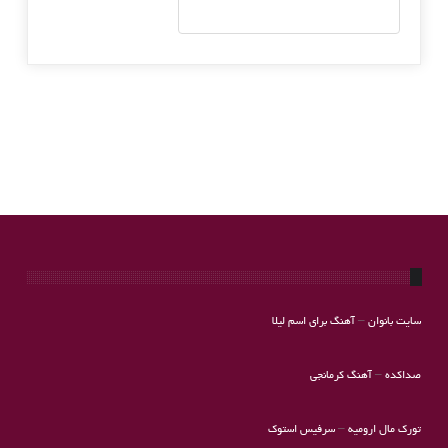
سایت بانوان
–
آهنگ برای اسم لیلا
صداکده
–
آهنگ کرمانجی
تورک مال ارومیه
–
سرفیس استوک