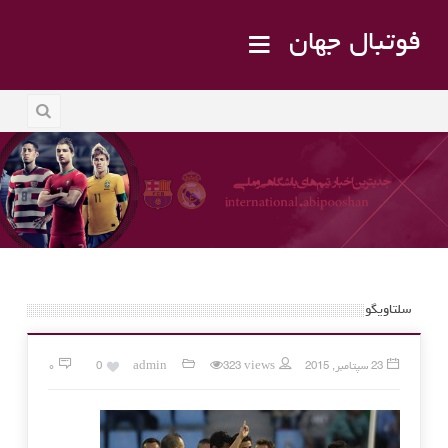
فوتبال جهان
سلتاویگو
23 سپتامبر, 2015
323 views
admin
0
۰