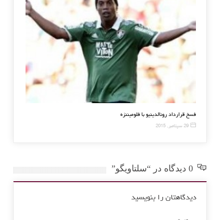
یزه بهترین‌های سال ۲۰۱۷ مشخص شدند
فسخ قرارداد رونالدینیو با فلومین
29 سپتامبر, 2015
0 دیدگاه در “سلتاویگو”
دیدگاهتان را بنویسید