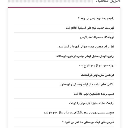
آخرین مطالب :
راموس به یوونتوس می رود ؟
فهرست جدید تیم ملی اسپانیا اعلام شد
فروشگاه محصولات شیائومی
قطر برای دومین دوره متوالی قهرمان آسیا شد
برتری الهلال مقابل اینتر میامی در بازی دوستانه
ژوزه مورینیو از رم اخراج شد
فرانتس بکن‌باوئر درگذشت
ناکامی های ادامه دار لواندوفسکی و لهستان
مسی برنده هشتمین توپ طلا شد
ارلینگ هالند جایزه گردمولر را گرفت
منچسترسیتی بهترین تیم باشگاهی مردان سال ۲۰۲۳ شد
خارجی های لیگ عربستان ده نفر می شود ؟