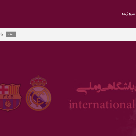
نتایج زنده
راموس به یوونتوس
2 سال
ارلینگ هالند جایزه
3 سال