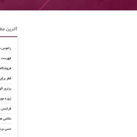
آخرین مطا
راموس به
فهرست جد
فروشگاه
قطر برای
برتری اله
ژوزه مور
فرانتس ب
ناکامی ه
مسی برن