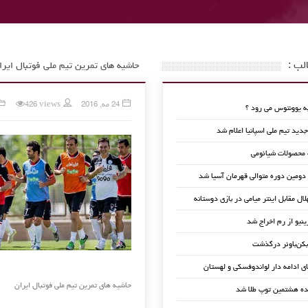
لب :
حاشیه های تمرین تیم ملی فوتبال ایرا
24 مه, 2016
426 views
 یوونتوس می رود ؟
ید تیم ملی اسپانیا اعلام شد
 محصولات شیائومی
 دومین دوره متوالی قهرمان آسیا شد
لال مقابل اینتر میامی در بازی دوستانه
ینیو از رم اخراج شد
کن‌باوئر درگذشت
ای ادامه دار لواندوفسکی و لهستان
حاشیه های تمرین تیم ملی فوتبال ایران
ده هشتمین توپ طلا شد