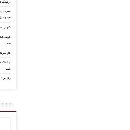
ارلینگ ه
منچسترسی
۲۰۲۳ شد
خارجی ها
شد
کار بنزما
ارلینگ ها
شد
پگرینی: 
ژاوی قهرمان چمپیونزلیگ نو
اتلتیکومادرید است
27 مه, 2016