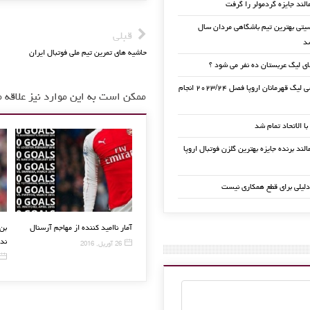
الند جایزه گردمولر را گرفت
تی بهترین تیم باشگاهی مردان سال
قبلی
حاشیه های تمرین تیم ملی فوتبال ایران
ی لیگ عربستان ده نفر می شود ؟
قرعه کشی لیگ قهرمانان اروپا فصل ۲۰۲۳/۲۴ انجام
ممکن است به این موارد نیز علاقه م
 با الاتحاد تمام شد
لند برنده جایزه بهترین گلزن فوتبال اروپا
دلیلی برای قطع همکاری نیست
بت
تقدیر بایرنی ها از دانته
خداحافظی مشابه مارادونا و مسی
آمار 
23 سپتامبر, 2015
29 ژوئن, 2016
26 آوریل,