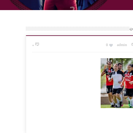
ن
۰
0
admin