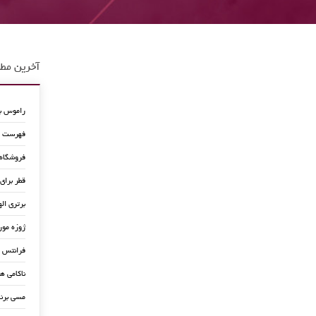
آخرین مطا
راموس به
فهرست جد
فروشگاه
قطر برای
برتری اله
ژوزه مور
فرانتس ب
ناکامی ه
مسی برن