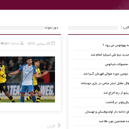
لب :
دورتموند
23 سپتامبر, 2015
367 views
 یوونتوس می رود ؟
ید تیم ملی اسپانیا اعلام شد
 محصولات شیائومی
 دومین دوره متوالی قهرمان آسیا شد
لال مقابل اینتر میامی در بازی دوستانه
ینیو از رم اخراج شد
کن‌باوئر درگذشت
ای ادامه دار لواندوفسکی و لهستان
ده هشتمین توپ طلا شد
قبلی