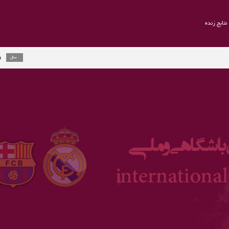
نتایج زنده
راموس به یوون
2 سال
ارلینگ هالند ج
3 سال