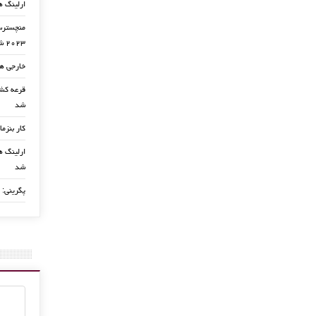
ارلینگ ه
منچسترسی
۲۰۲۳ شد
خارجی ها
شد
کار بنزما
ارلینگ ها
شد
برتری دقایق پایانی منچستر سیتی برا
پگرینی: 
سویا
22 اکتبر, 2015