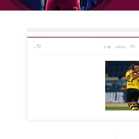
۰
0
admin