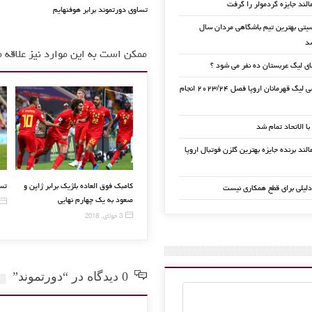
الند جایزه گردمولر را گرفت
تساوی دورتموند برابر هوفنهایم
تی بهترین تیم باشگاهی مردان سال
ممکن است به این موارد نیز علاقه م
ی لیگ عربستان ده نفر می شود ؟
قرعه کشی لیگ قهرمانان اروپا فصل ۲۰۲۳/۲۴ انجام
 با الاتحاد تمام شد
لند برنده جایزه بهترین گلزن فوتبال اروپا
بر
یواخیم لوو ٬بازیکنانم بی‌نقص بودند
ریوالدو زیر تیغ جراحی رفت
کامبک فوق الع
دلیلی برای قطع همکاری نیست
صعود به یک چ
27 ژوئن, 2016
18 سپتامبر, 2015
3 جولای, 2018
0 دیدگاه در “دورتموند”