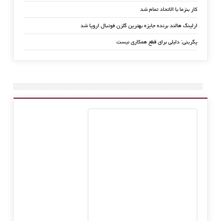
کار بنزما با الاتحاد تمام شد
ارلینگ هالند برنده جایزه بهترین گلزن فوتبال اروپا شد
پگرینی: دلیلی برای قطع همکاری نیست