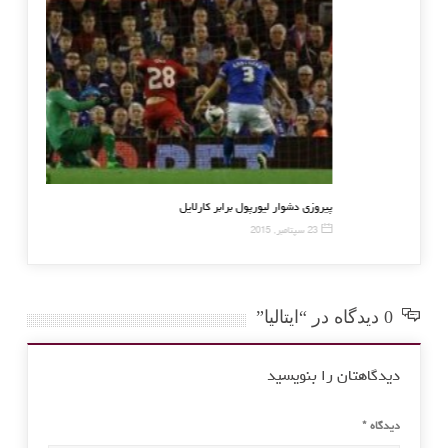
لفسبورگ به دنبال جذب بریل امبولو
پیروزی دشوار لیورپول
4 سپتامبر, 2015
23 سپتامبر, 2015
0 دیدگاه در “ایتالیا”
دیدگاهتان را بنویسید
دیدگاه
*