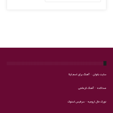
سایت بانوان
–
آهنگ برای اسم لیلا
صداکده
–
آهنگ کرمانجی
تورک مال ارومیه
–
سرفیس استوک