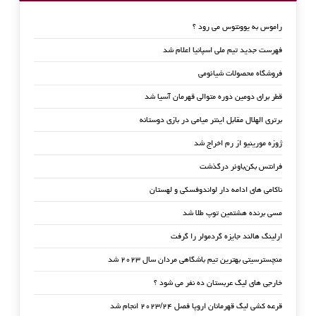
راموس به یوونتوس می رود ؟
فهرست جدید تیم ملی اسپانیا اعلام شد
فروشگاه محصولات شیائومی
قطر برای دومین دوره متوالی قهرمان آسیا شد
برتری الهلال مقابل اینتر میامی در بازی دوستانه
ژوزه مورینیو از رم اخراج شد
فرانتس بکن‌باوئر درگذشت
ناکامی های ادامه دار لواندوفسکی و لهستان
مسی برنده هشتمین توپ طلا شد
ارلینگ هالند جایزه گردمولر را گرفت
منچسترسیتی بهترین تیم باشگاهی مردان سال ۲۰۲۳ شد
خارجی های لیگ عربستان ده نفر می شود ؟
قرعه کشی لیگ قهرمانان اروپا فصل ۲۰۲۳/۲۴ انجام شد