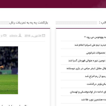
لب :
بازگشت په په به تمرینات رئال
24 فوریه, 2016
admin
لا 
 یوونتوس می رود ؟
ید تیم ملی اسپانیا اعلام شد
 محصولات شیائومی
 دومین دوره متوالی قهرمان آسیا شد
لال مقابل اینتر میامی در بازی دوستانه
ینیو از رم اخراج شد
کن‌باوئر درگذشت
ای ادامه دار لواندوفسکی و لهستان
ده هشتمین توپ طلا شد