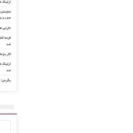
ارلینگ ه
منچسترسی
۲۰۲۳ شد
خارجی ها
شد
کار بنزما
ارلینگ ها
شد
پگرینی: 