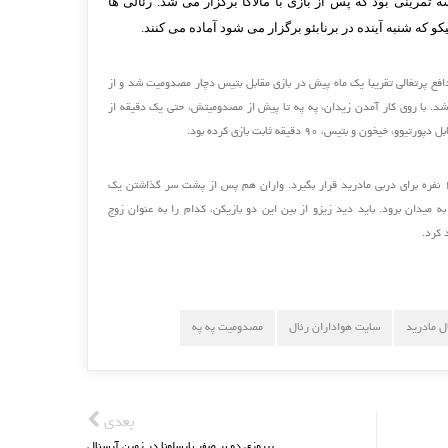
ه تمرینی بود که پس از بازی با مالاگا برگزار می شد. رئالی ها
 که شنبه آینده در برنابئو برگزار می شود آماده می کنند.
افع پرتغالی تقریبا یک ماه پیش در بازی مقابل بتیس دچار مصدومیت شد و از
د. با روی کار آمدن زیدان، په په تا پیش از مصدومیتش، حتی یک دقیقه از
ون و بتیس، ۹۰ دقیقه ثابت بازی کرده بود.
پیش بینی می شود که په په در فهرست ۱۸ نفره برای دربی مادرید قرار بگیرد. واران هم پس از پشت سر گذاشتن یک
به میدان برود. باید دید زیزو از بین این دو بازیکن، کدام را به عنوان زوج
 کرد.
ل مادرید
سایت هواداران رئال
مصدومیت په په
بعدی
پیروزی دو بر صفر بارسلونا در زمین آرسنال