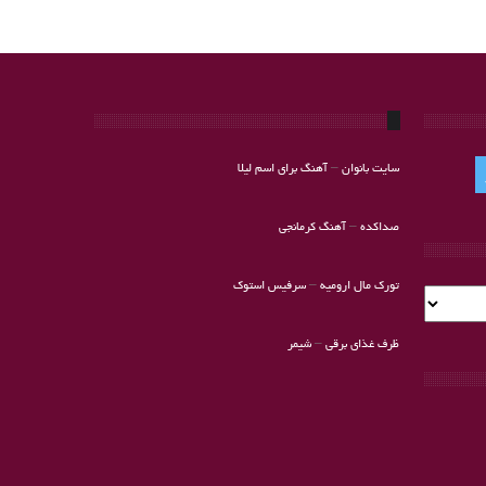
سایت بانوان
–
آهنگ برای اسم لیلا
صداکده
–
آهنگ کرمانجی
تورک مال ارومیه
–
سرفیس استوک
ظرف غذای برقی
–
شیمر