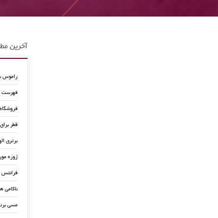
آخرین مطا
راموس به
فهرست جد
فروشگاه
قطر برای
برتری اله
ژوزه مور
فرانتس ب
ناکامی ه
مسی برن