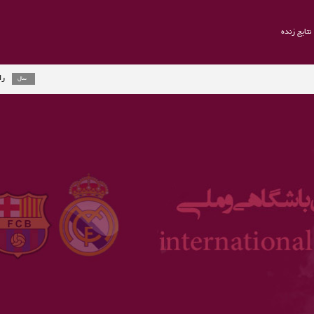
نتایج زنده
راموس به یوونت
2 سال
ارلینگ هالند جای
3 سال