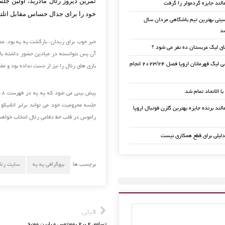
تمرین دیروز رئال مادرید، اولین جلس
الند جایزه گردمولر را گرفت
خود را برای جدال حساس مقابل اتلتیکو
تی بهترین تیم باشگاهی مردان سال
خبر خوب برای زیدان، بازگشت په په بود. مد
ی لیگ عربستان ده نفر می شود ؟
آن پس نتوانسته در میادین حضور داشته باش
قرعه کشی لیگ قهرمانان اروپا فصل ۲۰۲۳/۲۴ انجام
بازی های رئال را نیز از دست نداده بود و مقابل دپورتیوو، خیخ
 با الاتحاد تمام شد
جلسه محرومیت خود می تواند برابر اتلتیکو 
لند برنده جایزه بهترین گلزن فوتبال اروپا
راموس در قلب خط دفاعی رئال انتخاب خواهد
دلیلی برای قطع همکاری نیست
برچسب ها
بیوگرافی په په
سایت رئا
قبلی
تساوی ۲ بر۲ یوونتوس و بایرن مونیخ