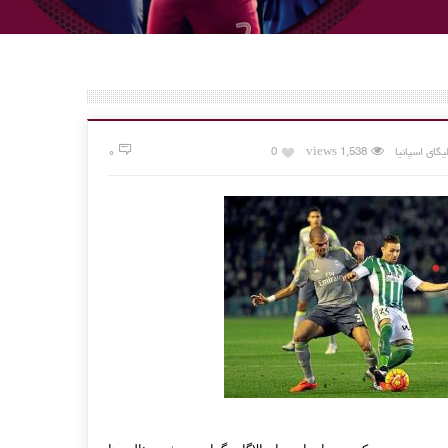
لیگای اسپانیا
1,538 views
0
۰