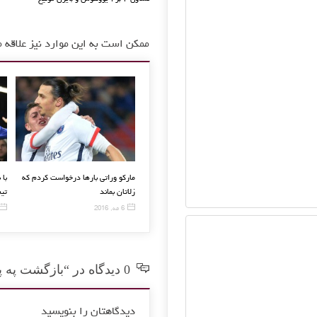
ممکن است به این موارد نیز علاقه م
بلژیک همچنان برترین تیم جهان در رده
تکذیب مذاکرات یونایتد با مورینیو
مارکو ور
بندی فیفا
زلاتان بم
13 فوریه, 2016
3 دسامبر, 2015
6 مه, 2016
0 دیدگاه در “بازگشت په په به تمرینات رئال”
دیدگاهتان را بنویسید