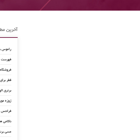
آخرین مطا
راموس به
فهرست جد
فروشگاه
قطر برای
برتری اله
ژوزه مور
فرانتس ب
ناکامی ه
مسی برن