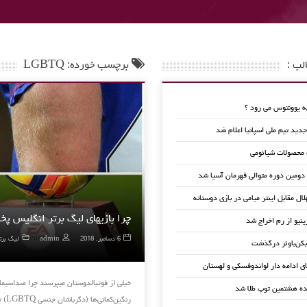
لب :
برچسب خورده: LGBTQ
 یوونتوس می رود ؟
ید تیم ملی اسپانیا اعلام شد
 محصولات شیائومی
 دومین دوره متوالی قهرمان آسیا شد
لال مقابل اینتر میامی در بازی دوستانه
چرا بازیهای لیگ برتر انگلیس پ
ینیو از رم اخراج شد
6 دسامبر, 2018
admin
لیگ برت
کن‌باوئر درگذشت
ای ادامه دار لواندوفسکی و لهستان
خیلی از فوتبالدوستان میپرسند چرا صداسیما 
ده هشتمین توپ طلا شد
رنگین‌کمانی‌ها (دگرباشان جنسی LGBTQ) تیم‌های لیگ برتر انگلیس با تغییر رنگ بازوبند کاپیتانی و پس …