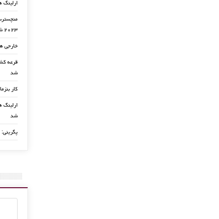
ارلینگ ه
منچسترسی
۲۰۲۳ شد
خارجی ها
شد
کار بنزما
ارلینگ ها
شد
پگرینی: 