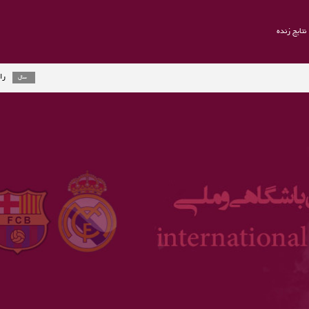
نتایج زنده
راموس به یوونتو
2 سال
ارلینگ هالند جای
3 سال