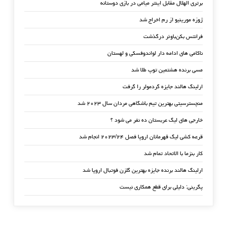
برتری الهلال مقابل اینتر میامی در بازی دوستانه
ژوزه مورینیو از رم اخراج شد
فرانتس بکن‌باوئر درگذشت
ناکامی های ادامه دار لواندوفسکی و لهستان
مسی برنده هشتمین توپ طلا شد
ارلینگ هالند جایزه گردمولر را گرفت
منچسترسیتی بهترین تیم باشگاهی مردان سال ۲۰۲۳ شد
خارجی های لیگ عربستان ده نفر می شود ؟
قرعه کشی لیگ قهرمانان اروپا فصل ۲۰۲۳/۲۴ انجام شد
کار بنزما با الاتحاد تمام شد
ارلینگ هالند برنده جایزه بهترین گلزن فوتبال اروپا شد
پگرینی: دلیلی برای قطع همکاری نیست