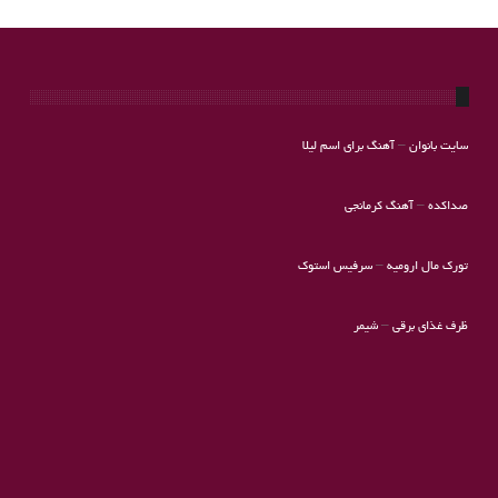
سایت بانوان
–
آهنگ برای اسم لیلا
صداکده
–
آهنگ کرمانجی
تورک مال ارومیه
–
سرفیس استوک
ظرف غذای برقی
–
شیمر