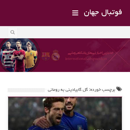
فوتبال جهان
برچسب خورده: گل گابیادینی به رومانی