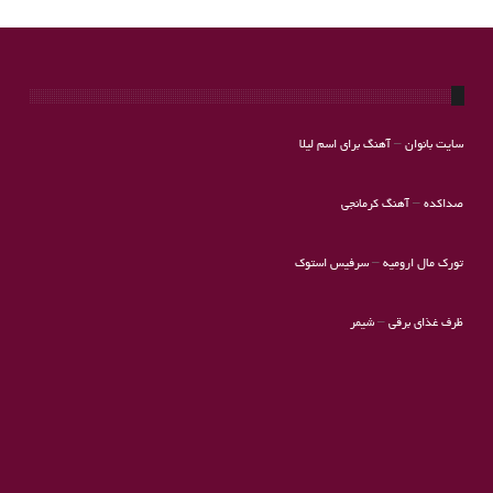
سایت بانوان
–
آهنگ برای اسم لیلا
صداکده
–
آهنگ کرمانجی
تورک مال ارومیه
–
سرفیس استوک
ظرف غذای برقی
–
شیمر