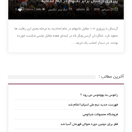
پیروزی آرسنال برابر تاتنهام در جام اتحادیه
۰
23 سپتامبر, 2015
admin
لیگ برتر انگلیس
1,649 views
0
آرسنال با پیروزی ۲-۱ مقابل تاتنهام در جام اتحادیه، به مرحله بعدی این رقابت ها
صعود کرد. شاگردان آرسن ونگر که در ابتدای هفته مقابل چلسی شکست خورده
بودند، در دیدار امشب یک حریف …
آخرین مطالب :
راموس به یوونتوس می رود ؟
فهرست جدید تیم ملی اسپانیا اعلام شد
فروشگاه محصولات شیائومی
قطر برای دومین دوره متوالی قهرمان آسیا شد