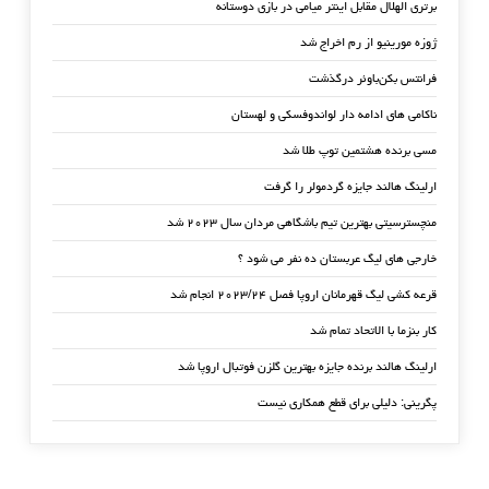
برتری الهلال مقابل اینتر میامی در بازی دوستانه
ژوزه مورینیو از رم اخراج شد
فرانتس بکن‌باوئر درگذشت
ناکامی های ادامه دار لواندوفسکی و لهستان
مسی برنده هشتمین توپ طلا شد
ارلینگ هالند جایزه گردمولر را گرفت
منچسترسیتی بهترین تیم باشگاهی مردان سال ۲۰۲۳ شد
خارجی های لیگ عربستان ده نفر می شود ؟
قرعه کشی لیگ قهرمانان اروپا فصل ۲۰۲۳/۲۴ انجام شد
کار بنزما با الاتحاد تمام شد
ارلینگ هالند برنده جایزه بهترین گلزن فوتبال اروپا شد
پگرینی: دلیلی برای قطع همکاری نیست