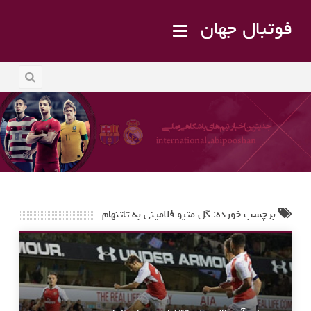
فوتبال جهان
برچسب خورده: گل متیو فلامینی به تاتنهام