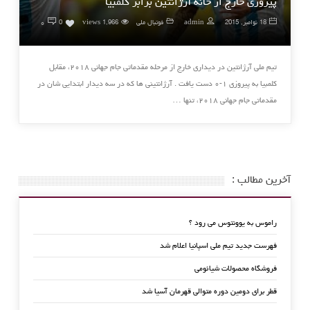
پیروزی خارج از خانه آرژانتین برابر کلمبیا
۰
18 نوامبر, 2015
admin
فوتبال ملی
1,966 views
0
تیم ملی آرژانتین در دیداری خارج از مرحله مقدماتی جام جهانی ۲۰۱۸، مقابل
کلمبیا به پیروزی ۱-۰ دست یافت . آرژانتینی ها که در سه دیدار ابتدایی شان در
مقدماتی جام جهانی ۲۰۱۸، تنها …
آخرین مطالب :
راموس به یوونتوس می رود ؟
فهرست جدید تیم ملی اسپانیا اعلام شد
فروشگاه محصولات شیائومی
قطر برای دومین دوره متوالی قهرمان آسیا شد