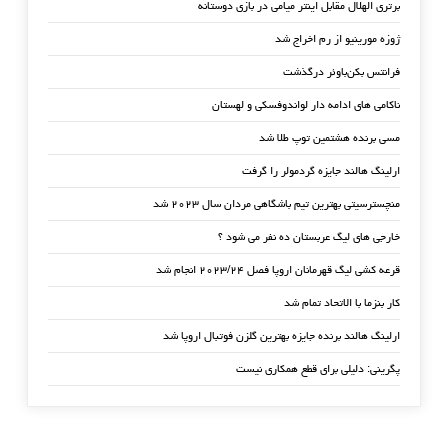
برتری الهلال مقابل اینتر میامی در بازی دوستانه
ژوزه مورینیو از رم اخراج شد
فرانتس بکن‌باوئر درگذشت
ناکامی های ادامه دار لواندوفسکی و لهستان
مسی برنده هشتمین توپ طلا شد
ارلینگ هالند جایزه گردمولر را گرفت
منچسترسیتی بهترین تیم باشگاهی مردان سال ۲۰۲۳ شد
خارجی های لیگ عربستان ده نفر می شود ؟
قرعه کشی لیگ قهرمانان اروپا فصل ۲۰۲۳/۲۴ انجام شد
کار بنزما با الاتحاد تمام شد
ارلینگ هالند برنده جایزه بهترین گلزن فوتبال اروپا شد
پگرینی: دلیلی برای قطع همکاری نیست