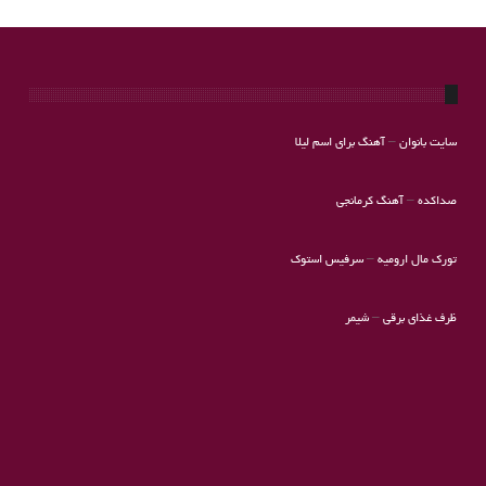
سایت بانوان
–
آهنگ برای اسم لیلا
صداکده
–
آهنگ کرمانجی
تورک مال ارومیه
–
سرفیس استوک
ظرف غذای برقی
–
شیمر