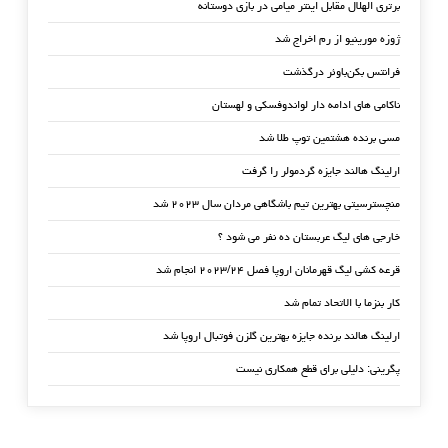
برتری الهلال مقابل اینتر میامی در بازی دوستانه
ژوزه مورینیو از رم اخراج شد
فرانتس بکن‌باوئر درگذشت
ناکامی های ادامه دار لواندوفسکی و لهستان
مسی برنده هشتمین توپ طلا شد
ارلینگ هالند جایزه گردمولر را گرفت
منچسترسیتی بهترین تیم باشگاهی مردان سال ۲۰۲۳ شد
خارجی های لیگ عربستان ده نفر می شود ؟
قرعه کشی لیگ قهرمانان اروپا فصل ۲۰۲۳/۲۴ انجام شد
کار بنزما با الاتحاد تمام شد
ارلینگ هالند برنده جایزه بهترین گلزن فوتبال اروپا شد
پگرینی: دلیلی برای قطع همکاری نیست