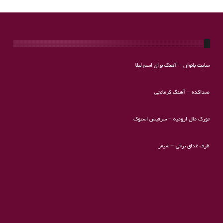
سایت بانوان
–
آهنگ برای اسم لیلا
صداکده
–
آهنگ کرمانجی
تورک مال ارومیه
–
سرفیس استوک
ظرف غذای برقی
–
شیمر