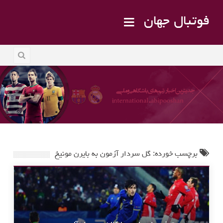
فوتبال جهان
برچسب خورده: گل سردار آزمون به بایرن مونیخ