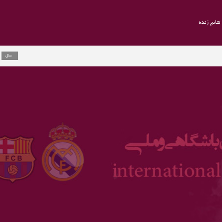
نتایج زنده
راموس به یوو
2 سال
ارلینگ هالند 
3 سال