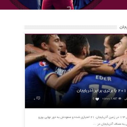
جان
۰
لی
1,497 views
0
تیم ملی ایتالیا لحظاتی پیش موفق شد با برتری ۳-۱ در زمین آذربایجان، ۲۱ امتیازی شده و صعودش به دور نهایی یورو