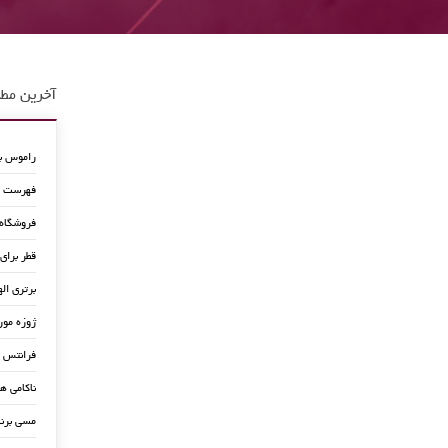
آخرین مطا
راموس به
فهرست جد
فروشگاه
قطر برای
برتری اله
ژوزه مور
فرانتس ب
ناکامی ه
مسی برن