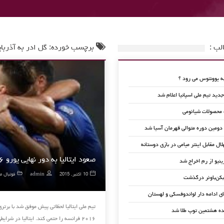
لب :
برچسب خورده: گل ادر به آذربای
 یوونتوس می رود ؟
ید تیم ملی اسپانیا اعلام شد
 محصولات شیائومی
 دومین دوره متوالی قهرمان آسیا شد
لال مقابل اینتر میامی در بازی دوستانه
صعود ایتالیا به دور نهایی یورو ۲۰۱۶ با برتری برابر آذربایجان
ینیو از رم اخراج شد
10 اکتبر, 2015
admin
فوتبال م
کن‌باوئر درگذشت
ای ادامه دار لواندوفسکی و لهستان
ده هشتمین توپ طلا شد
۲۰۱۶ فرانسه را حتمی کند. ایتالیا در شرایطی به مصاف آذربایجان در …