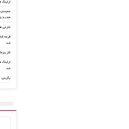
ارلینگ ه
منچسترسی
۲۰۲۳ شد
خارجی ها
شد
کار بنزما
ارلینگ ها
شد
پگرینی: 