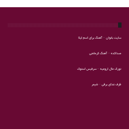
سایت بانوان
–
آهنگ برای اسم لیلا
صداکده
–
آهنگ کرمانجی
تورک مال ارومیه
–
سرفیس استوک
ظرف غذای برقی
–
شیمر