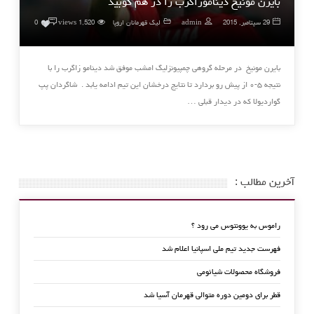
بایرن مونیخ دیناموزاگرب را در هم کوبید
۰
29 سپتامبر, 2015
admin
لیگ قهرمانان اروپا
1,520 views
0
بایرن مونیخ در مرحله گروهی چمپیونزلیگ امشب موفق شد دینامو زاگرب را با
نتیجه ۵-۰ از پیش رو بردارد تا نتایج درخشان این تیم ادامه یابد . شاگردان پپ
گواردیولا که در دیدار قبلی …
آخرین مطالب :
راموس به یوونتوس می رود ؟
فهرست جدید تیم ملی اسپانیا اعلام شد
فروشگاه محصولات شیائومی
قطر برای دومین دوره متوالی قهرمان آسیا شد