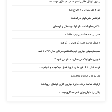
برتری الهلال مقابل اینتر میامی در بازی دوستانه
ژوزه مورینیو از رم اخراج شد
فرانتس بکن‌باوئر درگذشت
ناکامی های ادامه دار لواندوفسکی و لهستان
مسی برنده هشتمین توپ طلا شد
ارلینگ هالند جایزه گردمولر را گرفت
منچسترسیتی بهترین تیم باشگاهی مردان سال ۲۰۲۳ شد
خارجی های لیگ عربستان ده نفر می شود ؟
قرعه کشی لیگ قهرمانان اروپا فصل ۲۰۲۳/۲۴ انجام شد
کار بنزما با الاتحاد تمام شد
ارلینگ هالند برنده جایزه بهترین گلزن فوتبال اروپا شد
پگرینی: دلیلی برای قطع همکاری نیست