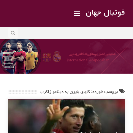
فوتبال جهان
برچسب خورده: گلهای بایرن به دینامو زاگرب